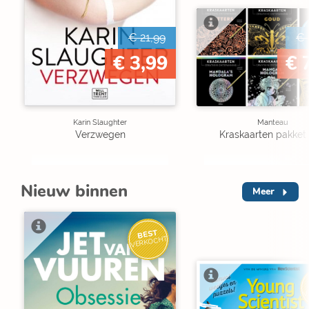
€ 21,99
€ 
€ 3,99
€ 
Karin Slaughter
Manteau
Verzwegen
Kraskaarten pakket 
Nieuw binnen
Meer
BEST
VERKOCHT
V