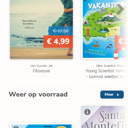
€ 17,50
€
€ 4,99
€ 
van Vuuren, Jet
New Scientist, Redact
Obsessie
Young Scientist Vakan
- bomvol weetjes en p
Weer op voorraad
Meer
V