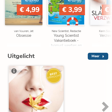
€ 17,50
€ 12,99
€ 4,99
€ 3,99
€ 
van Vuuren, Jet
New Scientist, Redactie
Karin Slau
Obsessie
Young Scientist
Verzwe
Vakantieboek -
bomvol weetjes en
puzzels
Uitgelicht
Meer
BEST
VERKOCHT