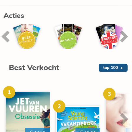
Acties
BEST
ENGELSE
UITGELICHT
VERKOCHT
BOEKEN
Best Verkocht
top 100
1
3
2