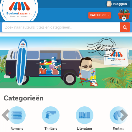
Inloggen
Boeken
kraam.nl
CATEGORIE
Stapel op voordeel
0
Categorieën
Romans
Thrillers
Literatuur
Fantasy