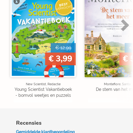
BEST
VERKOCHT
€ 12,99
€
€ 3,99
€ 
New Scientist, Redactie
Montefiore, Santa
Young Scientist Vakantieboek
De stem van het m
- bomvol weetjes en puzzels
Recensies
Gemiddelde klantbeoordeling