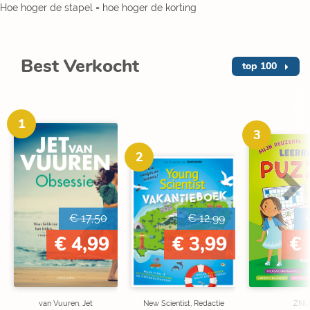
Hoe hoger de stapel = hoe hoger de korting
Best Verkocht
top 100
1
3
2
€ 17,50
€ 12,99
€
€ 4,99
€ 3,99
€ 
van Vuuren, Jet
New Scientist, Redactie
ZNU