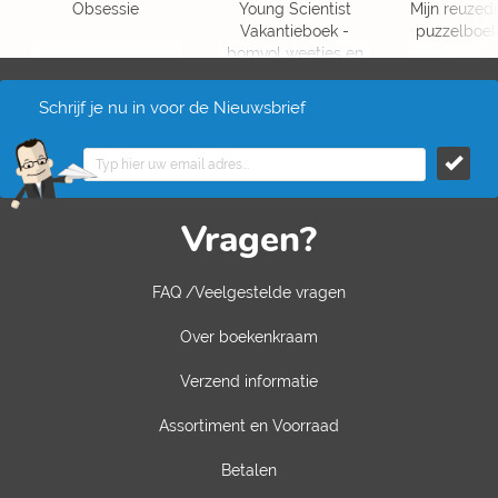
Obsessie
Young Scientist
Mijn reuzedik
Vakantieboek -
puzzelboek (
bomvol weetjes en
puzzels
Schrijf je nu in voor de Nieuwsbrief
Vragen?
FAQ /Veelgestelde vragen
Over boekenkraam
Verzend informatie
Assortiment en Voorraad
Betalen