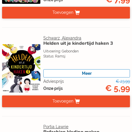
Toevoegen
Schwarz, Alexandra
Helden uit je kindertijd haken 3
Uitvoering: Gebonden
Status: Ramsj
Meer
Adviesprijs
€ 23,99
€ 5,99
Onze prijs
Toevoegen
Portia Lawrie