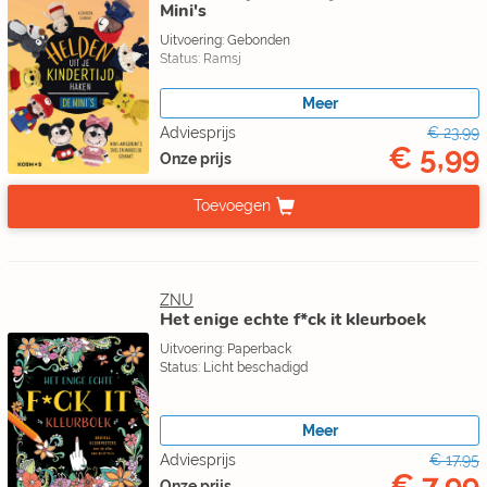
Mini's
Uitvoering: Gebonden
Status: Ramsj
Meer
Adviesprijs
€ 23,99
€ 5,99
Onze prijs
Toevoegen
ZNU
Het enige echte f*ck it kleurboek
Uitvoering: Paperback
Status: Licht beschadigd
Meer
Adviesprijs
€ 17,95
€ 7,99
Onze prijs