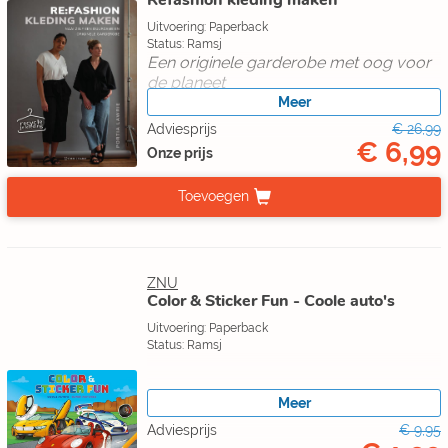
Refashion kleding maken
Uitvoering: Paperback
Status: Ramsj
Een originele garderobe met oog voor
de planeet
Meer
Adviesprijs
€ 26,99
€ 6,99
Onze prijs
Toevoegen
ZNU
Color & Sticker Fun - Coole auto's
Uitvoering: Paperback
Status: Ramsj
Meer
Adviesprijs
€ 9,95