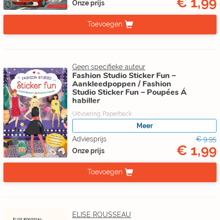
€ 1,99
Onze prijs
Toevoegen
Geen specifieke auteur
Fashion Studio Sticker Fun –
Aankleedpoppen / Fashion
Studio Sticker Fun – Poupées Á
habiller
Uitvoering: Paperback
Status: Ramsj
Meer
Adviesprijs
€ 9,95
€ 1,99
Onze prijs
Toevoegen
ELISE ROUSSEAU