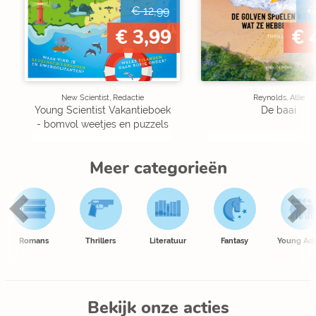
€ 12,99
€
€ 3,99
€ 
New Scientist, Redactie
Reynolds, Allie
Young Scientist Vakantieboek
De baai
- bomvol weetjes en puzzels
Meer categorieën
Romans
Thrillers
Literatuur
Fantasy
Young Adu
Bekijk onze acties