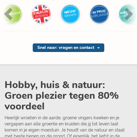
WEER OP
IN PRIJS
NIEUW
ENGELSE
UITGELICHT
VOORRAA
VERLAAGD
BINNEN
BOEKEN
Snel naar: vragen en contact
Hobby, huis & natuur:
Groen plezier tegen 80%
voordeel
Heerlijk wroeten in de aarde, groene vingers kweken en je
vergapen aan alle groente en kruiden die jij tot leven laat
komen in je eigen moestuin. Je houdt van de natuur en staat
met beide benen op de grond. Of eigenlijk, het liefst in de