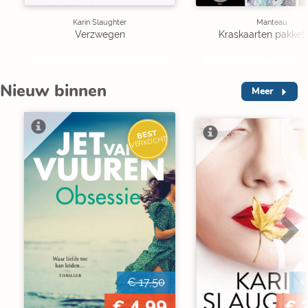
Karin Slaughter
Manteau
Verzwegen
Kraskaarten pakket 
Nieuw binnen
Meer
BEST
VERKOCHT
V
€ 17,50
€