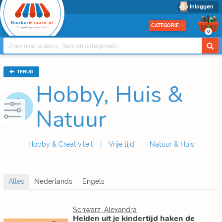
Inloggen
Boeken
kraam.nl
CATEGORIE
Stapel op voordeel
0
TERUG
Hobby, Huis &
Natuur
Hobby & Creativiteit
Vrije tijd
Natuur & Huis
Schwarz, Alexandra
Helden uit je kindertijd haken de