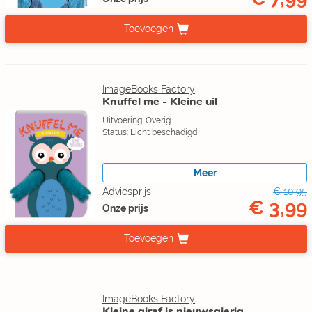
Toevoegen
ImageBooks Factory
Knuffel me - Kleine uil
Uitvoering: Overig
Status: Licht beschadigd
Meer
Adviesprijs
€ 10,95
€ 3,99
Onze prijs
Toevoegen
ImageBooks Factory
Kleine giraf is nieuwsgierig