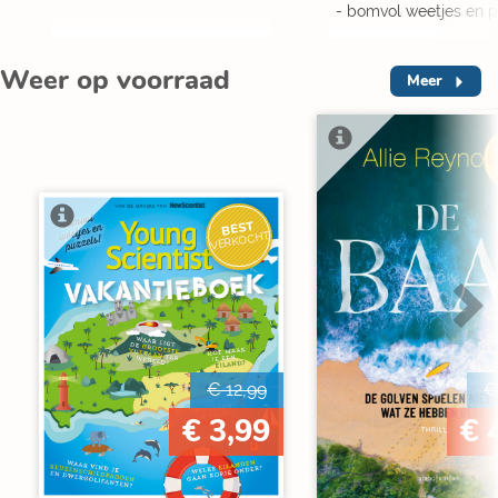
- bomvol weetjes en p
Weer op voorraad
Meer
V
BEST
VERKOCHT
€ 12,99
€
€ 3,99
€ 