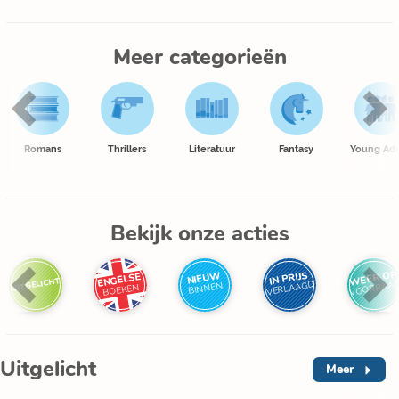
Meer categorieën
Romans
Thrillers
Literatuur
Fantasy
Young Adu
Bekijk onze acties
WEER OP
IN PRIJS
NIEUW
ENGELSE
UITGELICHT
VOORRAA
VERLAAGD
BINNEN
BOEKEN
Uitgelicht
Meer