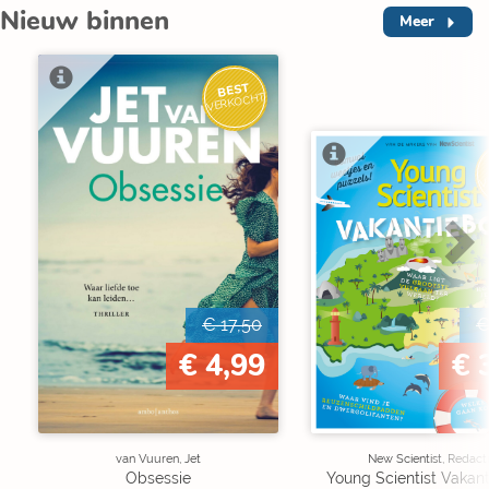
Nieuw binnen
Meer
BEST
VERKOCHT
V
€ 17,50
€
€ 4,99
€ 
van Vuuren, Jet
New Scientist, Redact
Obsessie
Young Scientist Vakan