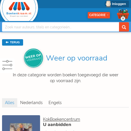
Inloggen
Boeken
kraam.nl
CATEGORIE
Stapel op voordeel
0
TERUG
WEER OP
Weer op voorraad
VOORRAAD
In deze categorie worden boeken toegevoegd die weer
op voorraad zijn.
KokBoekencentrum
U aanbidden