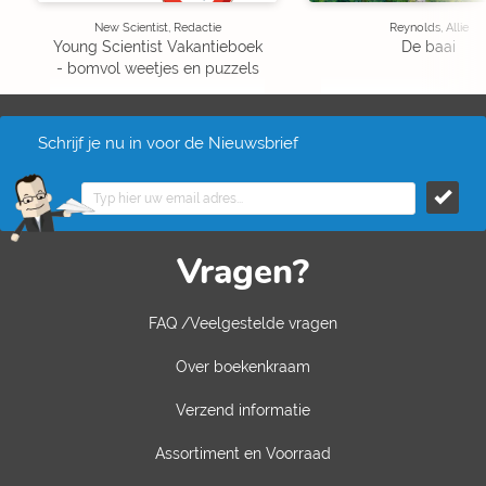
New Scientist, Redactie
Reynolds, Allie
Young Scientist Vakantieboek
De baai
- bomvol weetjes en puzzels
Schrijf je nu in voor de Nieuwsbrief
Vragen?
FAQ /Veelgestelde vragen
Over boekenkraam
Verzend informatie
Assortiment en Voorraad