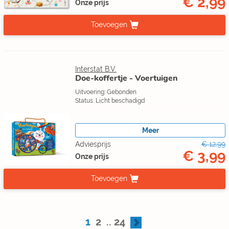
€ 2,99
Onze prijs
Toevoegen
Interstat B.V.
Doe-koffertje - Voertuigen
Uitvoering: Gebonden
Status: Licht beschadigd
Meer
Adviesprijs
€ 12,99
€ 3,99
Onze prijs
Toevoegen
1
2
..
24