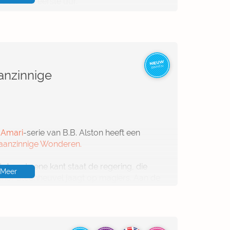
 van het eerste uur.
n de
WarriorCats
-serie
NIEUW
BINNEN
anzinnige
e
Amari
-serie van B.B. Alston heeft een
aanzinnige Wonderen.
. Aan de ene kant staat de regering, die
Meer
Elinor Steenheuvel jaagt op magiërs. Aan de
roeger Amari’s vriend en partner, nu leider
 zoekt naar geheime wapens waardoor hij
permachtig kan worden.