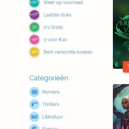
Weer op voorraad
WEER OP
VOORRAAD
Laatste stuks
LAATSTE
STUKS
2+1 Gratis
2+1
GRATIS
3
3 voor €10
VOOR
€10
Best verkochte boeken
BEST
VERKOCHT
Categorieën
Romans
Thrillers
Literatuur