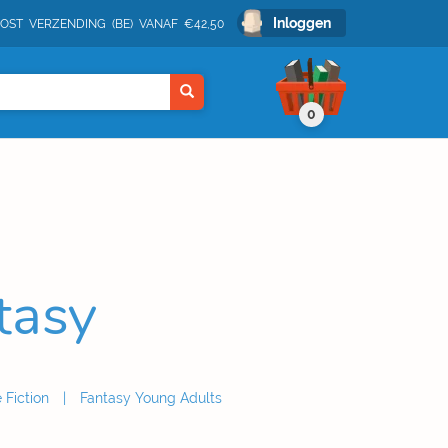
Inloggen
POST VERZENDING (BE) VANAF €42,50
0
tasy
 Fiction
Fantasy Young Adults