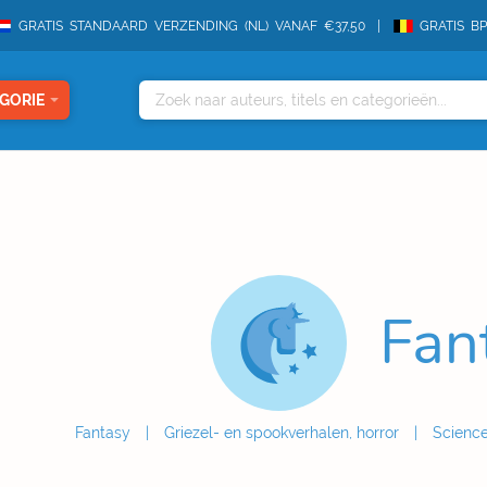
GRATIS STANDAARD VERZENDING (NL) VANAF €37,50
GRATIS B
GORIE
Fan
Fantasy
Griezel- en spookverhalen, horror
Science