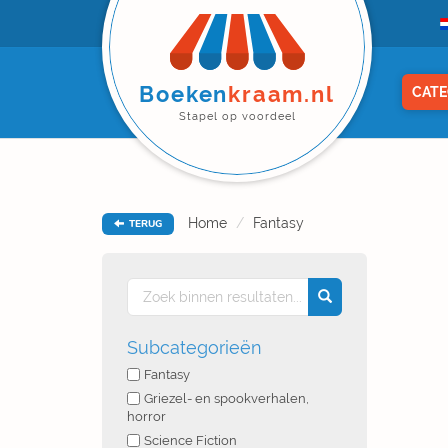
Boeken
kraam.nl
CATE
Stapel op voordeel
Home
Fantasy
TERUG
Subcategorieën
Fantasy
Griezel- en spookverhalen,
horror
Science Fiction