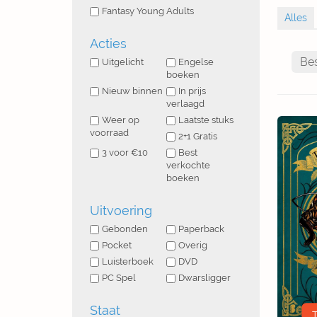
Fantasy Young Adults
Acties
Uitgelicht
Engelse
boeken
Nieuw binnen
In prijs
verlaagd
Weer op
Laatste stuks
voorraad
2+1 Gratis
3 voor €10
Best
verkochte
boeken
Uitvoering
Gebonden
Paperback
Pocket
Overig
Luisterboek
DVD
PC Spel
Dwarsligger
Staat