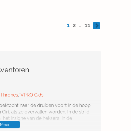
1
2
..
11
uwentoren
 Thrones
.’
VPRO Gids
zoektocht naar de druïden voort in de hoop
Ciri, als ze overvallen worden. In de strijd
, het insigne van de heksers, in de
Meer