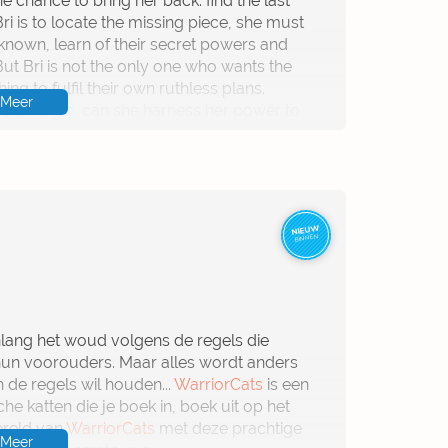
ne chance to bring her back: find the last
ri is to locate the missing piece, she must
ezen. Deze wereld slokt je op en laat je
 known, learn of their secret powers and
 But Bri is not the only one who wants the
r vermengt King de typische bouwstenen
n van de ring
en
Game of Thrones
.’
ing to fulfil their own ruthless plans.
Meer
rillerelementen.’
De Limburger
ient magic, can she harness her power to
phen King opnieuw zijn veelzijdige talent.’
nd, romantisch en opwindend… Dit verhaal
 laat je snakkend naar meer achter.
 bladzijden lees je in één ruk uit.’
NRC
NIEUW
BINNEN
nlang het woud volgens de regels die
 hun voorouders. Maar alles wordt anders
de regels wil houden...
WarriorCats
is een
he katten die je boek in, boek uit op het
ereld van
WarriorCats
met deze prachtige
Meer