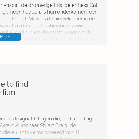
r Pascal, de dromerige Eris, de erfheks Cat
r gemeen hebben, is hun onderkomen, een
e platteland. Maire is de nieuwkomer in de
lië wordt ze door de huisbewoners warm
 Want al snel dienen de eerste vragen zich
Meer
den? Wat zoeken ze bij nacht en ontij in de
is de drijvende kracht die hen keer op
idelijk. Onweerstaanbaa Tisa Pescar is een
tijd schrijft. In deze roman, Maire, duikt ze
nde wereld waarin weerwolven en
e mens angstvallig verborgen houden. En
escar woont en werkt in Den Haag.
e to find
 film
niale designafdelingen die, onder leiding
Award®-winnaar Stuart Craig, de
 dieren uit tovenaarswereld van J.K.