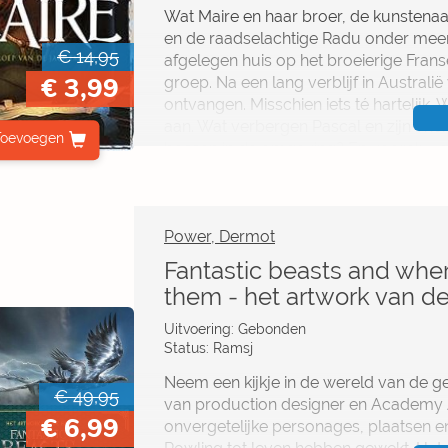
Wat Maire en haar broer, de kunstenaa
en de raadselachtige Radu onder mee
€ 14,95
afgelegen huis op het broeierige Frans
€ 3,99
groep. Na een lang verblijf in Austra
ontvangen. Misschien iets té hartelijk.
aan. Wat verbergen Pascal en zijn vrien
Toevoegen
bossen in de omgeving? En vooral: wat 
keer naar buiten roept? Lokkend. Verle
bevlogen auteur die al sinds haar kinder
in de geschiedenis van een fascinere
weerwolfvampiers zich voor de gewon
Power, Dermot
daar hebben ze goede redenen voor. P
Fantastic beasts and wher
them - het artwork van de
Uitvoering: Gebonden
Status: Ramsj
Neem een kijkje in de wereld van de ge
€ 49,95
van production designer en Academy 
€ 6,99
onvergetelijke personages, plaatsen en