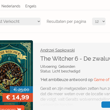
Resultaten per pagina
Andrzej Sapkowski
The Witcher 6 - De zwal
Uitvoering: Gebonden
Status: Licht beschadigd
‘Het ambitieuze antwoord op
Game of
Geralt en zijn metgezellen zetten hun 
€ 25,00
dat die meer weten over de locatie van 
€ 14,99
die volgt, valt Geralts wolvenmedaillon
verkeerde handen.
Toevoegen