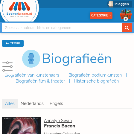
Inloggen
Boeken
kraam.nl
CATEGORIE
Stapel op voordeel
0
TERUG
Biografieën
Biografieën van kunstenaars
Biografieën podiumkunsten
Biografieën film & theater
Historische biografieën
Annalyn Swan
Francis Bacon