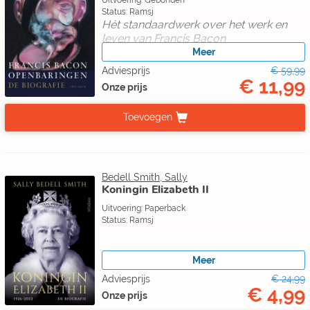
Uitvoering: Gebonden
Status: Ramsj
Hét standaardwerk over het werk en
leven van Francis Bacon
Meer
Adviesprijs
€ 59,99
€ 11,99
Onze prijs
Toevoegen
Bedell Smith, Sally
Koningin Elizabeth II
Uitvoering: Paperback
Status: Ramsj
Meer
Adviesprijs
€ 24,99
€ 4,99
Onze prijs