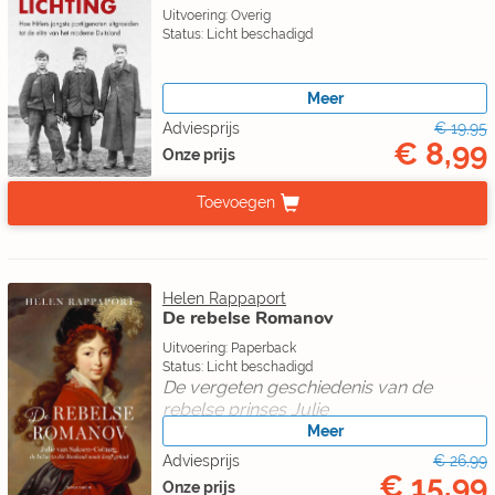
Uitvoering: Overig
Status: Licht beschadigd
Meer
Adviesprijs
€ 19,95
€ 8,99
Onze prijs
Toevoegen
Helen Rappaport
De rebelse Romanov
Uitvoering: Paperback
Status: Licht beschadigd
De vergeten geschiedenis van de
rebelse prinses Julie
Meer
Adviesprijs
€ 26,99
€ 15,99
Onze prijs