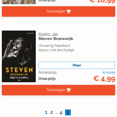
Onze prijs
Toevoegen
Koning, Jan
Steven Brunswijk
Uitvoering: Paperback
Status: Licht beschadigd
Meer
Adviesprijs
€ 22,99
€ 4,99
Onze prijs
Toevoegen
1
2
..
4