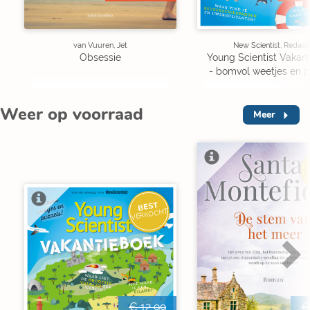
van Vuuren, Jet
New Scientist, Redact
Obsessie
Young Scientist Vakan
- bomvol weetjes en p
Weer op voorraad
Meer
V
BEST
VERKOCHT
€ 12,99
€