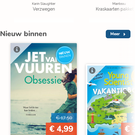
Karin Slaughter
Manteau
Verzwegen
Kraskaarten pakket 
Nieuw binnen
Meer
NIEUW
BINNEN
V
€ 17,50
€
€ 4,99
€ 