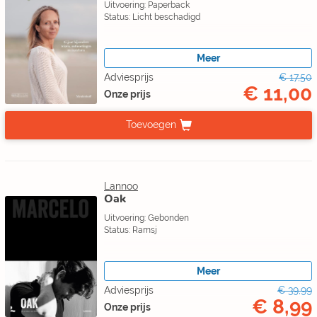
Uitvoering: Paperback
Status: Licht beschadigd
Meer
Adviesprijs
€ 17,50
€ 11,00
Onze prijs
Toevoegen
Lannoo
Oak
Uitvoering: Gebonden
Status: Ramsj
Meer
Adviesprijs
€ 39,99
€ 8,99
Onze prijs