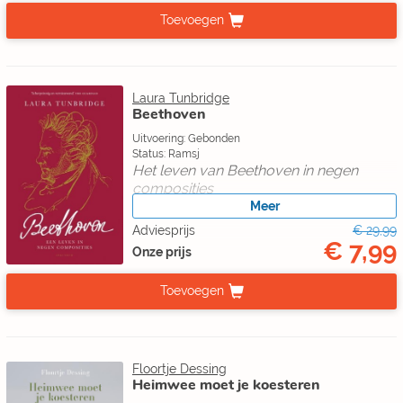
Toevoegen
Laura Tunbridge
Beethoven
Uitvoering: Gebonden
Status: Ramsj
Het leven van Beethoven in negen
composities
Meer
Adviesprijs
€ 29,99
€ 7,99
Onze prijs
Toevoegen
Floortje Dessing
Heimwee moet je koesteren