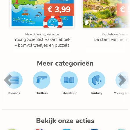
€ 3,99
€ 
New Scientist, Redactie
Montefiore, Santa
Young Scientist Vakantieboek
De stem van het m
- bomvol weetjes en puzzels
Meer categorieën
Romans
Thrillers
Literatuur
Fantasy
Young Adu
Bekijk onze acties