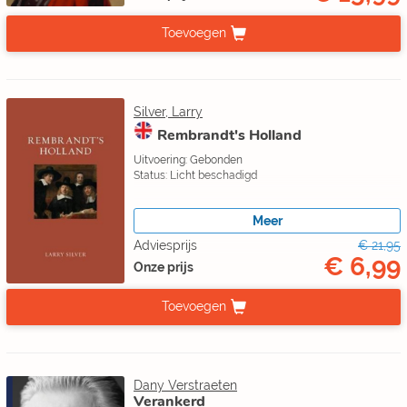
Toevoegen
Silver, Larry
Rembrandt's Holland
Uitvoering: Gebonden
Status: Licht beschadigd
Meer
Adviesprijs
€ 21,95
€ 6,99
Onze prijs
Toevoegen
Dany Verstraeten
Verankerd