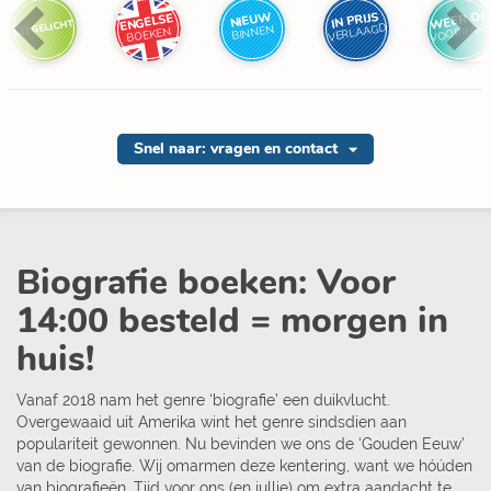
WEER OP
IN PRIJS
NIEUW
ENGELSE
UITGELICHT
VOORRAA
VERLAAGD
BINNEN
BOEKEN
Snel naar: vragen en contact
Biografie boeken: Voor
14:00 besteld = morgen in
huis!
Vanaf 2018 nam het genre ‘biografie’ een duikvlucht.
Overgewaaid uit Amerika wint het genre sindsdien aan
populariteit gewonnen. Nu bevinden we ons de ‘Gouden Eeuw’
van de biografie. Wij omarmen deze kentering, want we hóúden
van biografieën. Tijd voor ons (en jullie) om extra aandacht te