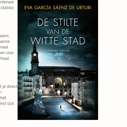
ordenaar
stabiliz
paans,
paanse
emaal
gen voor
rhaal
 je direct
n
 het
nd slot.
.