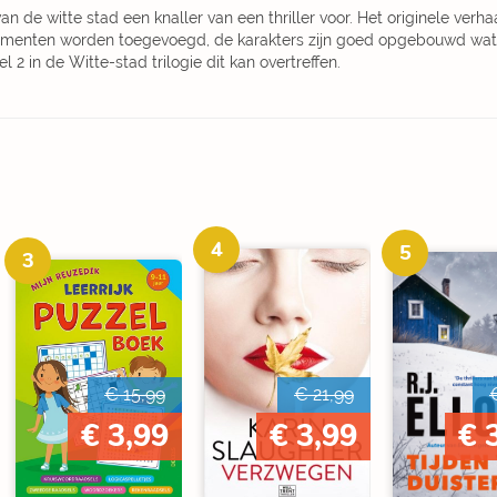
n de witte stad een knaller van een thriller voor. Het originele verhaa
lementen worden toegevoegd, de karakters zijn goed opgebouwd wat
 2 in de Witte-stad trilogie dit kan overtreffen.
4
5
3
€ 15,99
€ 21,99
€ 3,99
€ 3,99
€ 