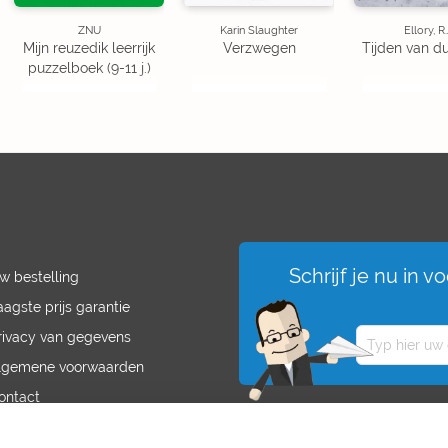
ZNU
Karin Slaughter
Ellory, R.
Mijn reuzedik leerrijk
Verzwegen
Tijden van du
puzzelboek (9-11 j.)
Schrijf je nu in 
w bestelling
aagste prijs garantie
rivacy van gegevens
lgemene voorwaarden
ontact
acatures