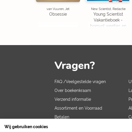
van Vuuren, Jet
New Scientist, Redactie
Obsessie
Young Scientist
Vakantieboek -
bomvol weetjes en
puzzels
Vragen?
FAQ /Veelgestelde vragen
U
Over boekenkraam
L
Verzend informatie
P
Assortiment en Voorraad
A
Betalen
C
V
Wij gebruiken cookies