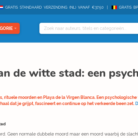
GRATIS STANDAARD VERZENDING (NL) VANAF €37,50
GRATIS B
GORIE
an de witte stad: een psych
hos, rituele moorden en Playa de la Virgen Blanca. Een psychologische
l dat je grijpt, fascineert en continue op het verkeerde been zet.
D
tad
d. Geen normale dubbele moord maar een moord waarbij de slachtoff