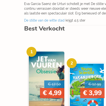
Eva Garcia Saenz de Urturi schotelt je met De stilte va
continu verrassen doordat er steeds weer nieuwe e
als laatste een spectaculair slot. Erg benieuwd of deel
De stilte van de witte stad
krijgt 4,5 ster
Best Verkocht
1
2
€ 17,50
€ 12,99
€ 4,99
€ 3,99