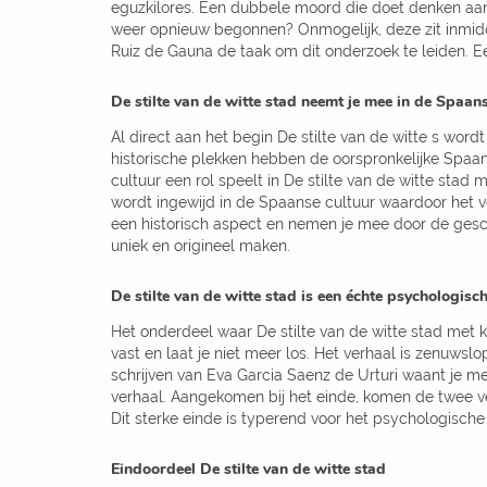
eguzkilores.
Een dubbele moord die doet denken aan 
weer opnieuw begonnen? Onmogelijk, deze zit inmidde
Ruiz de Gauna de taak om dit onderzoek te leiden. Ee
De stilte van de witte stad neemt je mee in de Spaan
Al direct aan het begin De stilte van de witte s word
historische plekken hebben de oorspronkelijke Spaa
cultuur een rol speelt in De stilte van de witte stad 
wordt ingewijd in de Spaanse cultuur waardoor het vo
een historisch aspect en nemen je mee door de gesch
uniek en origineel maken.
De stilte van de witte stad is een échte psychologische
Het onderdeel waar De stilte van de witte stad met ko
vast en laat je niet meer los. Het verhaal is zenuws
schrijven van Eva Garcia Saenz de Urturi waant je m
verhaal. Aangekomen bij het einde, komen de twee ver
Dit sterke einde is typerend voor het psychologische t
Eindoordeel De stilte van de witte stad