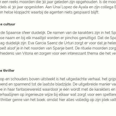
een reeks moorden die 30 jaar geleden zijn opgehouden. Is de mo
ls al 30 jaar opgesloten. Aan Unai Lopez de Ayala en zijn collega E
n helse klopjacht waarbij de agenten niets gespaard blijft.
se cultuur
t de Spaanse sfeer duidelijk. De namen van de karakters zijn in het S
nse naam en bij elk maaltijd worden er pinchos genuttigd. Dat de S
mag duidelijk zijn. Eva Garcia Saenz de Urturi zorgt er voor dat je hel
elt alsof je in het noorden van Spanje bent. De rituele moorden zor
iedenis van Vitoria en zorgen voor een interessant thema die het ve
 thriller
p en schouders boven uitsteekt is het uitgedachte verhaal. het grijpt
lopend en spannend tot de laatste bladzijde. De uitgebreide manier va
ee in haar fantasiewereld waardoor je één wordt met de karakters en
haallijnen op ingenieuze wijze bij elkaar wat zorgt voor een spettere
hriller genre van het boek, omdat hier alles volledig op zijn plek valt