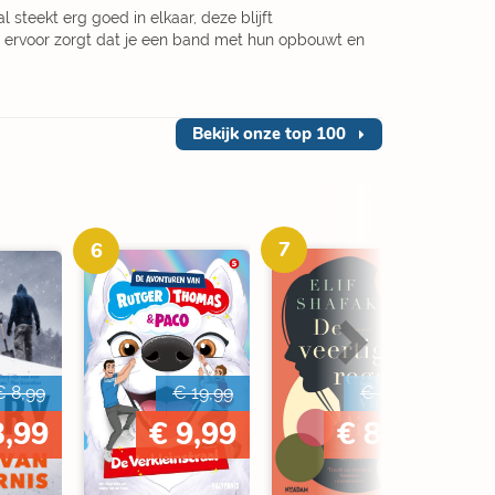
l steekt erg goed in elkaar, deze blijft
 ervoor zorgt dat je een band met hun opbouwt en
Bekijk onze
top 100
7
6
€ 8,99
€ 19,99
€ 22,99
3,99
€ 9,99
€ 8,99
8