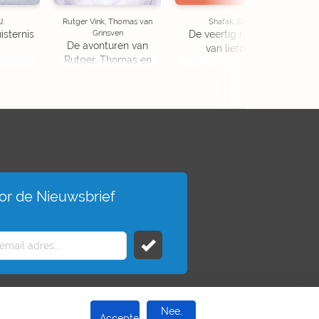
J.
Rutger Vink, Thomas van
Shafak, Elif
Grinsven
isternis
De veertig regels
De avonturen van
van liefde
Rutger, Thomas en
Paco 5 - De
Verkleinstraal
(Special Edition)
voor de Nieuwsbrief
Nee,
Accepteer