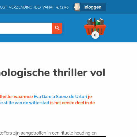
Inloggen
POST VERZENDING (BE) VANAF €42,50
0
ologische thriller vol
 thriller waarmee
Eva Garcia Saenz de Urturi
je
e stilte van de witte stad
is het eerste deel in de
ers zijn aangetroffen in een rituele houding en