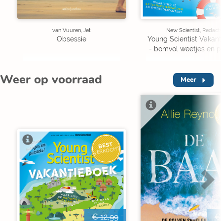
van Vuuren, Jet
New Scientist, Redact
Obsessie
Young Scientist Vakan
- bomvol weetjes en p
Weer op voorraad
Meer
V
BEST
VERKOCHT
€ 12,99
€