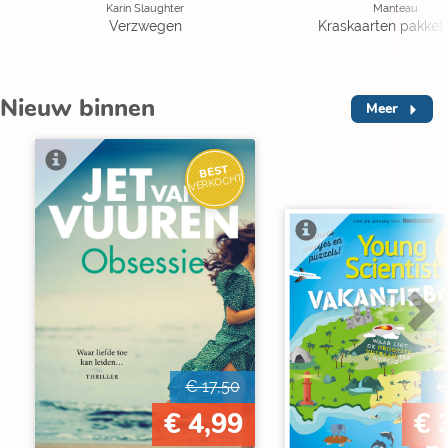
Karin Slaughter
Manteau
Verzwegen
Kraskaarten pakket 
Nieuw binnen
Meer
BEST
VERKOCHT
V
€ 17,50
€
€ 4,99
€ 