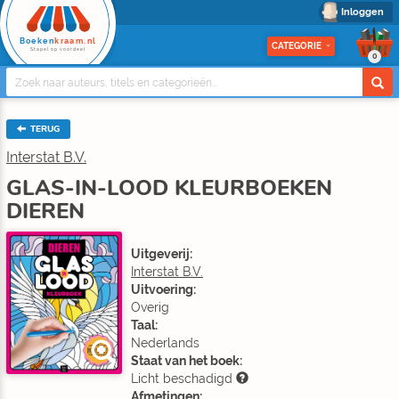
Inloggen
Boeken
kraam.nl
CATEGORIE
Stapel op voordeel
0
TERUG
Interstat B.V.
GLAS-IN-LOOD KLEURBOEKEN
DIEREN
Uitgeverij:
Interstat B.V.
Uitvoering:
Overig
Taal:
Nederlands
Staat van het boek:
Licht beschadigd
Afmetingen: