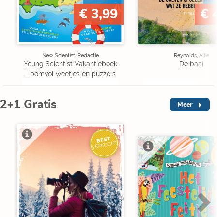
€ 3,99
€ 
New Scientist, Redactie
Reynolds, Allie
Young Scientist Vakantieboek
De baai
- bomvol weetjes en puzzels
2+1 Gratis
Meer
BEST
VERKOCHT
V