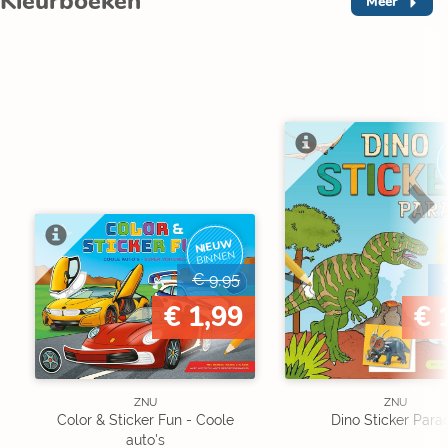
Kleurboeken
Meer
NIEUW
BINNEN
€ 9,95
€ 1,99
€ 
ZNU
ZNU
Color & Sticker Fun - Coole
Dino Sticker Para
auto's