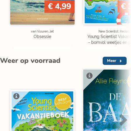
€ 4,99
€ 
van Vuuren, Jet
New Scientist, Redact
Obsessie
Young Scientist Vakan
- bomvol weetjes en p
Weer op voorraad
Meer
V
BEST
VERKOCHT