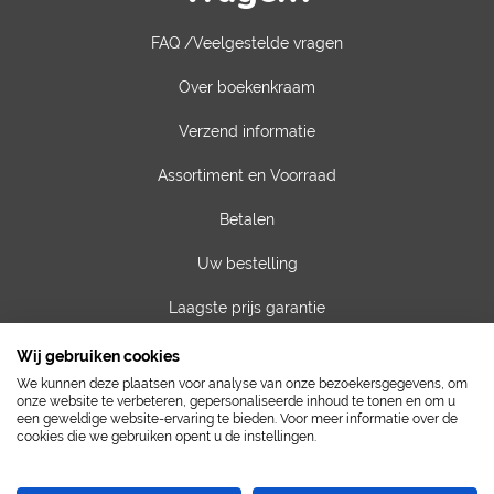
FAQ /Veelgestelde vragen
Over boekenkraam
Verzend informatie
Assortiment en Voorraad
Betalen
Uw bestelling
Laagste prijs garantie
Privacy van gegevens
Wij gebruiken cookies
We kunnen deze plaatsen voor analyse van onze bezoekersgegevens, om
Algemene voorwaarden
onze website te verbeteren, gepersonaliseerde inhoud te tonen en om u
een geweldige website-ervaring te bieden. Voor meer informatie over de
cookies die we gebruiken opent u de instellingen.
Contact
Vacatures