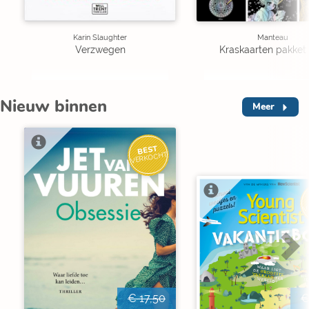
Karin Slaughter
Manteau
Verzwegen
Kraskaarten pakket 
Nieuw binnen
Meer
BEST
VERKOCHT
V
€ 17,50
€