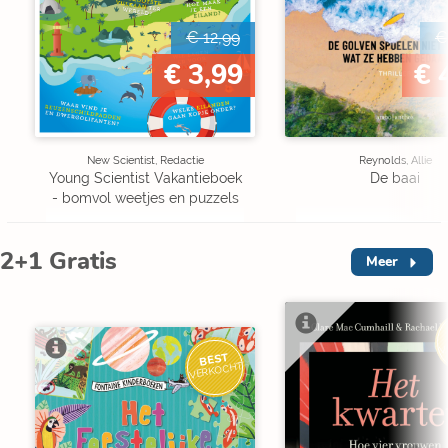
€ 12,99
€
€ 3,99
€ 
New Scientist, Redactie
Reynolds, Allie
Young Scientist Vakantieboek
De baai
- bomvol weetjes en puzzels
2+1 Gratis
Meer
V
BEST
VERKOCHT