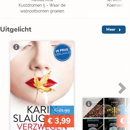
Manuela Inusa
Jan wester
Kustdromen 5 - Waar de
Koeman
walnootbomen groeien
Uitgelicht
Meer
IN PRIJS
VERLAAGD
€ 21,99
€ 
€ 3,99
€ 