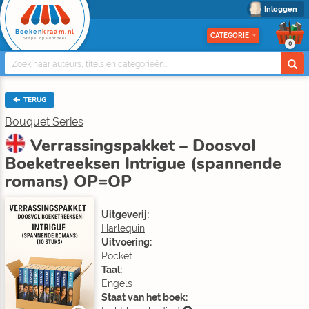
Inloggen
Boeken
kraam.nl
CATEGORIE
Stapel op voordeel
0
TERUG
Bouquet Series
Verrassingspakket – Doosvol
Boeketreeksen Intrigue (spannende
romans) OP=OP
Uitgeverij:
Harlequin
Uitvoering:
Pocket
Taal:
Engels
Staat van het boek: