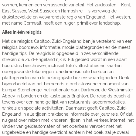
vormen, kennen een verrassende variëteit. Het zuidoosten – Kent,
East Sussex, West Sussex en Hampshire – is verreweg de
drukstbevolkte en welvarendste regio van Engeland. Het westen,
met name Cornwall, heeft een ruiger, primitiever landschap.
Alles in één reisgids
Met de reisgids Capitool Zuid-Engeland ben je verzekerd van een
reisgids boordevol informatie, mooie plattegronden en de meest
handige tips. De reisgids is opgedeeld in zes verschillende
streken die Zuid-Engeland rijk is. Elk gebied wordt in een apart
hoofdstuk beschreven, inclusief foto’s, illustraties en kaarten,
opengewerkte tekeningen, driedimensionale beelden en
plattegronden van de belangrijkste bezienswaardigheden. Denk
bijvoorbeeld aan het beroemdste prehistorische monument van
Europa Stonehenge, het nationale park Dartmoor, de Westminster
Abbey in Londen en de kustplaats Brighton. De reisgids beschikt
tevens over een handige lijst van restaurants, accommodaties,
winkels en speciale activiteiten. Daarnaast geeft Capitool Zuid-
Engeland in alle tijden praktische informatie over jouw reis. Of dat
nu gaat over reizen met kinderen, rijden in het verkeer, internet, het
vinden van geldautomaten of het openbaar vervoer: met het
uitgebreide en handige overzicht achterin het boek, zal je overal