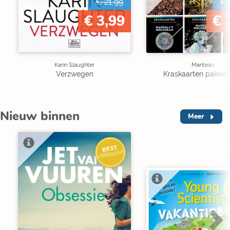
€ 21,99
€ 
€ 3,99
€ 
Karin Slaughter
Manteau
Verzwegen
Kraskaarten pakket 
Nieuw binnen
Meer
BEST
VERKOCHT
V