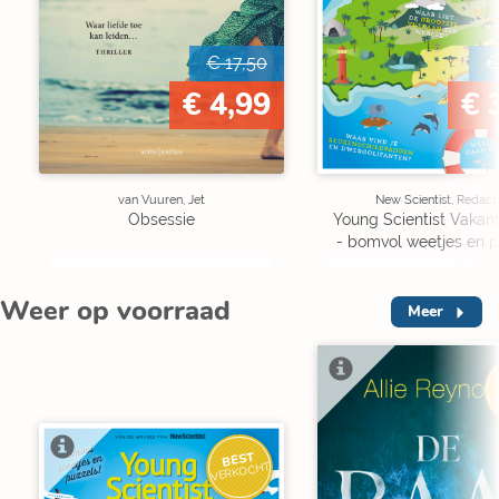
€ 17,50
€
€ 4,99
€ 
van Vuuren, Jet
New Scientist, Redact
Obsessie
Young Scientist Vakan
- bomvol weetjes en p
Weer op voorraad
Meer
V
BEST
VERKOCHT