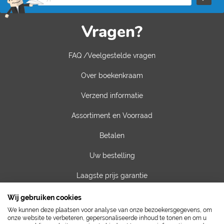
Vragen?
FAQ /Veelgestelde vragen
Over boekenkraam
Verzend informatie
Assortiment en Voorraad
Betalen
Uw bestelling
Laagste prijs garantie
Privacy van gegevens
Wij gebruiken cookies
We kunnen deze plaatsen voor analyse van onze bezoekersgegevens, om
Algemene voorwaarden
onze website te verbeteren, gepersonaliseerde inhoud te tonen en om u