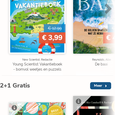
€ 12,99
€
€ 3,99
€ 
New Scientist, Redactie
Reynolds, Allie
Young Scientist Vakantieboek
De baai
- bomvol weetjes en puzzels
2+1 Gratis
Meer
V
BEST
VERKOCHT