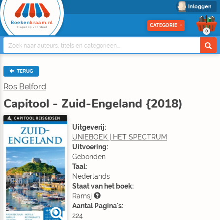
Inloggen
Boeken
kraam.nl
CATEGORIE
Stapel op voordeel
0
TERUG
Ros Belford
Capitool - Zuid-Engeland {2018)
Uitgeverij:
UNIEBOEK | HET SPECTRUM
Uitvoering:
Gebonden
Taal:
Nederlands
Staat van het boek:
Ramsj
Aantal Pagina's:
224