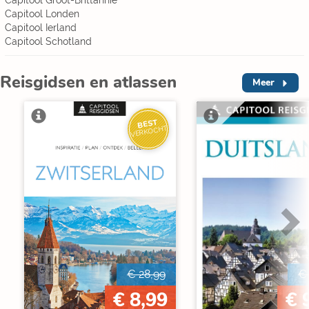
Capitool Groot-Brittannië
Capitool Londen
Capitool Ierland
Capitool Schotland
Reisgidsen en atlassen
Meer
BEST
VERKOCHT
€ 28,99
€
€ 8,99
€ 