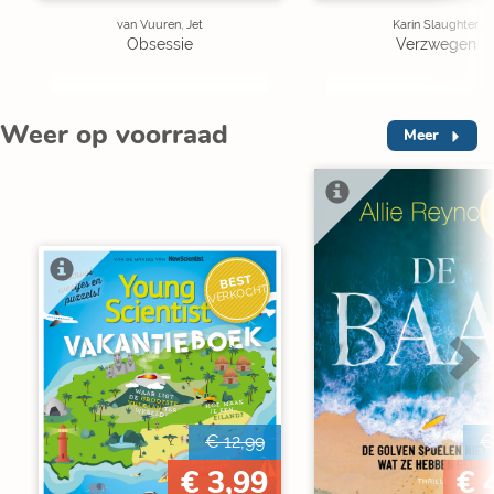
van Vuuren, Jet
Karin Slaughter
Obsessie
Verzwegen
Weer op voorraad
Meer
V
BEST
VERKOCHT
€ 12,99
€
€ 3,99
€ 