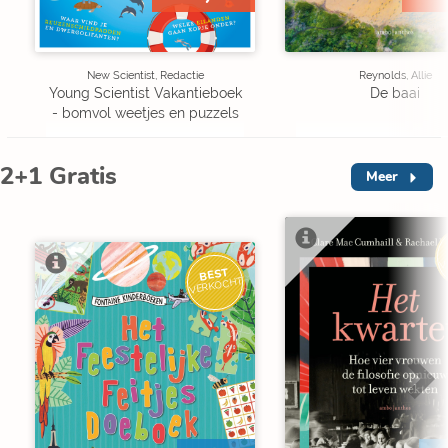
New Scientist, Redactie
Reynolds, Allie
Young Scientist Vakantieboek
De baai
- bomvol weetjes en puzzels
2+1 Gratis
Meer
V
BEST
VERKOCHT