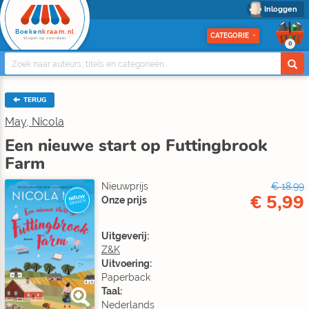
Inloggen
Boeken
kraam.nl
CATEGORIE
Stapel op voordeel
0
TERUG
May, Nicola
Een nieuwe start op Futtingbrook
Farm
Nieuwprijs
€ 18,99
€ 5,99
NIEUW
Onze prijs
BINNEN
Uitgeverij:
Z&K
Uitvoering:
Paperback
Taal:
Nederlands