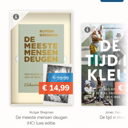
L
€ 59,99
€
€ 14,99
€ 
Rutger Bregman
Jones, Dan
De meeste mensen deugen
De tijd in kleur
(HC) luxe editie.