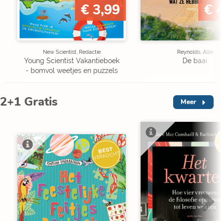
€ 3,99
€ 
New Scientist, Redactie
Reynolds, Allie
Young Scientist Vakantieboek
De baai
- bomvol weetjes en puzzels
2+1 Gratis
Meer
V
BEST
VERKOCHT