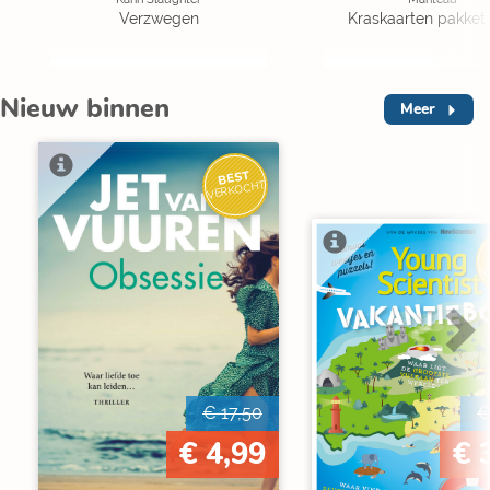
Verzwegen
Kraskaarten pakket 
Nieuw binnen
Meer
BEST
VERKOCHT
V
€ 17,50
€
€ 4,99
€ 