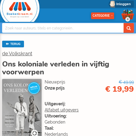
Inloggen
Boeken
kraam.nl
CATEGORIE
Stapel op voordeel
0
TERUG
de Volkskrant
Ons koloniale verleden in vijftig
voorwerpen
Nieuwprijs
€ 49,99
€ 19,99
NIEUW
Onze prijs
BINNEN
Uitgeverij:
Alfabet uitgevers
Uitvoering:
Gebonden
Taal:
Nederlands