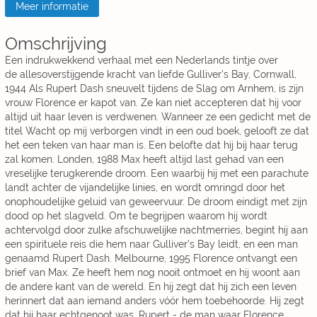
Meer informatie
Omschrijving
Een indrukwekkend verhaal met een Nederlands tintje over
de allesoverstijgende kracht van liefde Gulliver’s Bay, Cornwall,
1944 Als Rupert Dash sneuvelt tijdens de Slag om Arnhem, is zijn
vrouw Florence er kapot van. Ze kan niet accepteren dat hij voor
altijd uit haar leven is verdwenen. Wanneer ze een gedicht met de
titel Wacht op mij verborgen vindt in een oud boek, gelooft ze dat
het een teken van haar man is. Een belofte dat hij bij haar terug
zal komen. Londen, 1988 Max heeft altijd last gehad van een
vreselijke terugkerende droom. Een waarbij hij met een parachute
landt achter de vijandelijke linies, en wordt omringd door het
onophoudelijke geluid van geweervuur. De droom eindigt met zijn
dood op het slagveld. Om te begrijpen waarom hij wordt
achtervolgd door zulke afschuwelijke nachtmerries, begint hij aan
een spirituele reis die hem naar Gulliver’s Bay leidt, en een man
genaamd Rupert Dash. Melbourne, 1995 Florence ontvangt een
brief van Max. Ze heeft hem nog nooit ontmoet en hij woont aan
de andere kant van de wereld. En hij zegt dat hij zich een leven
herinnert dat aan iemand anders vóór hem toebehoorde. Hij zegt
dat hij haar echtgenoot was, Rupert - de man waar Florence