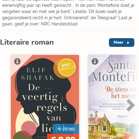
eenenvijftig jaar op heeft gewacht... In de pers ‘Montefiore doet je
vergeten waar en met wie je bent.’ Libelle ‘Dit boek raakt je
gegarandeerd recht in je hart. Ontroerend!’ de Telegraaf ‘Laat je
gaan, geef je over.’ NRC Handelsblad
Literaire roman
Meer
BEST
V
VERKOCHT
€ 22,99
€