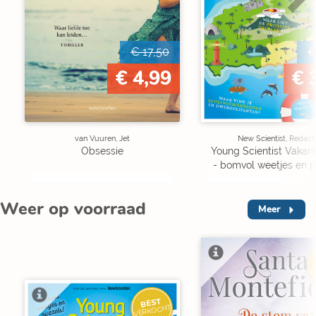
€ 17,50
€
€ 4,99
€ 
van Vuuren, Jet
New Scientist, Redact
Obsessie
Young Scientist Vakan
- bomvol weetjes en p
Weer op voorraad
Meer
V
BEST
VERKOCHT