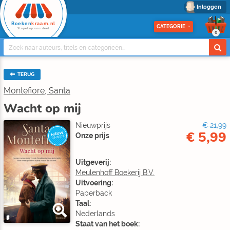
Inloggen
Boeken
kraam.nl
CATEGORIE
Stapel op voordeel
0
TERUG
Montefiore, Santa
Wacht op mij
Nieuwprijs
€ 21,99
€ 5,99
NIEUW
Onze prijs
BINNEN
Uitgeverij:
Meulenhoff Boekerij B.V.
Uitvoering:
Paperback
Taal:
Nederlands
Staat van het boek: