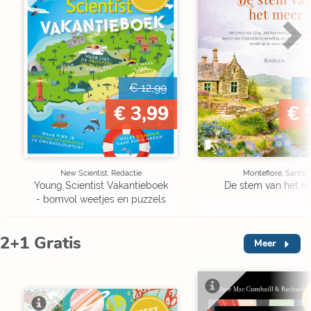
€ 12,99
€
€ 3,99
€ 
New Scientist, Redactie
Montefiore, Santa
Young Scientist Vakantieboek
De stem van het m
- bomvol weetjes en puzzels
2+1 Gratis
Meer
V