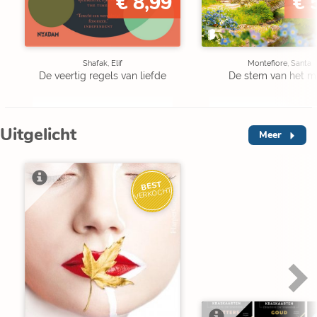
€ 8,99
€ 
Shafak, Elif
Montefiore, Santa
De veertig regels van liefde
De stem van het m
Uitgelicht
Meer
BEST
VERKOCHT