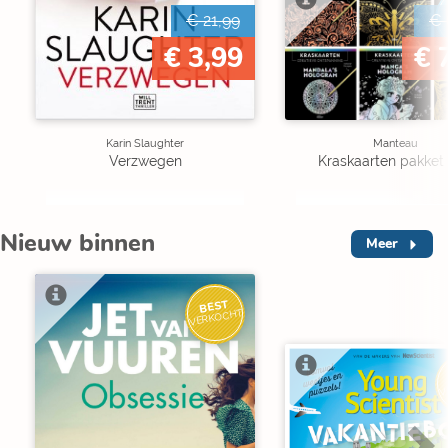
€ 21,99
€ 
€ 3,99
€ 
Karin Slaughter
Manteau
Verzwegen
Kraskaarten pakket 
Nieuw binnen
Meer
BEST
VERKOCHT
V