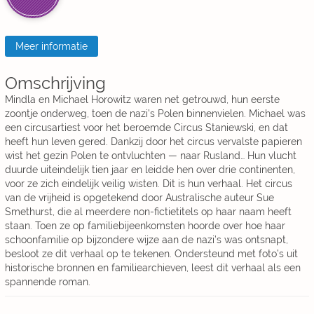
Meer informatie
Omschrijving
Mindla en Michael Horowitz waren net getrouwd, hun eerste
zoontje onderweg, toen de nazi’s Polen binnenvielen. Michael was
een circusartiest voor het beroemde Circus Staniewski, en dat
heeft hun leven gered. Dankzij door het circus vervalste papieren
wist het gezin Polen te ontvluchten — naar Rusland… Hun vlucht
duurde uiteindelijk tien jaar en leidde hen over drie continenten,
voor ze zich eindelijk veilig wisten. Dit is hun verhaal. Het circus
van de vrijheid is opgetekend door Australische auteur Sue
Smethurst, die al meerdere non-fictietitels op haar naam heeft
staan. Toen ze op familiebijeenkomsten hoorde over hoe haar
schoonfamilie op bijzondere wijze aan de nazi’s was ontsnapt,
besloot ze dit verhaal op te tekenen. Ondersteund met foto’s uit
historische bronnen en familiearchieven, leest dit verhaal als een
spannende roman.