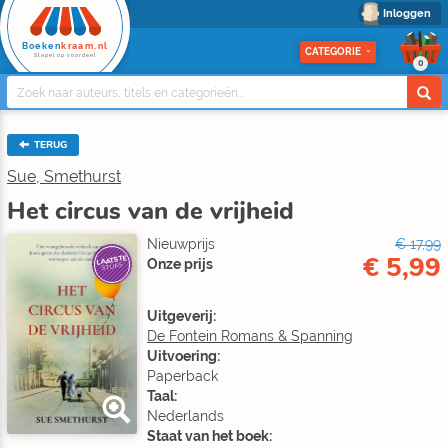
Inloggen
Boeken
kraam.nl
CATEGORIE
Stapel op voordeel
0
TERUG
Sue, Smethurst
Het circus van de vrijheid
Nieuwprijs
€ 17,99
€ 5,99
LAATSTE
Onze prijs
STUKS
Uitgeverij:
De Fontein Romans & Spanning
Uitvoering:
Paperback
Taal:
Nederlands
Staat van het boek: