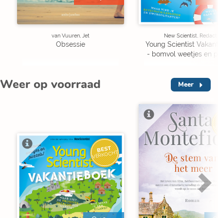
van Vuuren, Jet
New Scientist, Redact
Obsessie
Young Scientist Vakan
- bomvol weetjes en p
Weer op voorraad
Meer
V
BEST
VERKOCHT