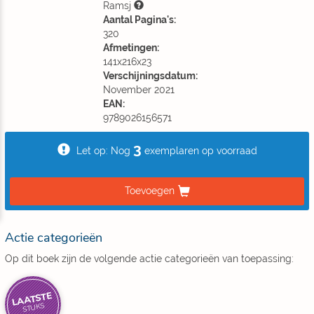
Ramsj
Aantal Pagina's:
320
Afmetingen:
141x216x23
Verschijningsdatum:
November 2021
EAN:
9789026156571
3
Let op: Nog
exemplaren op voorraad
Toevoegen
Actie categorieën
Op dit boek zijn de volgende actie categorieën van toepassing:
LAATSTE
STUKS