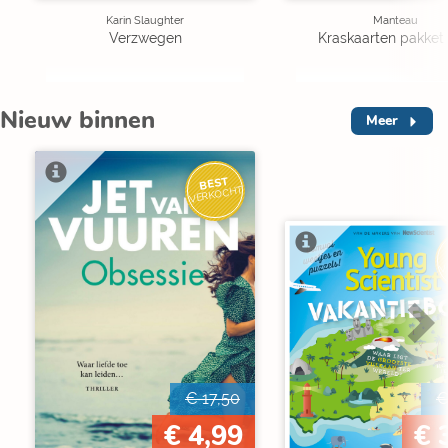
Karin Slaughter
Manteau
Verzwegen
Kraskaarten pakket 
Nieuw binnen
Meer
BEST
VERKOCHT
V
€ 17,50
€
€ 4,99
€ 