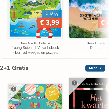
€ 12,99
€
€ 3,99
€ 
New Scientist, Redactie
Reynolds, Allie
Young Scientist Vakantieboek
De baai
- bomvol weetjes en puzzels
2+1 Gratis
Meer
V
BEST
VERKOCHT