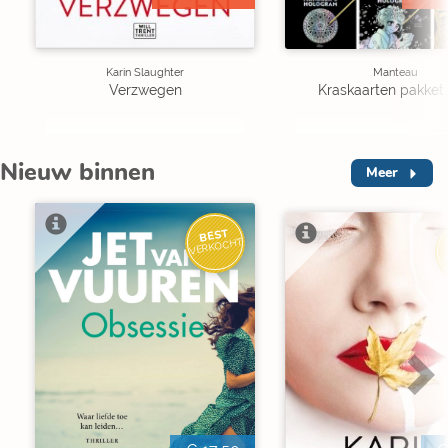
Karin Slaughter
Manteau
Verzwegen
Kraskaarten pakket 
Nieuw binnen
Meer
BEST
VERKOCHT
V