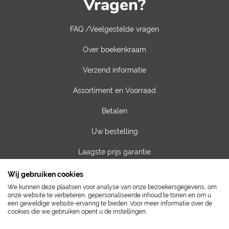
Vragen?
FAQ /Veelgestelde vragen
Over boekenkraam
Verzend informatie
Assortiment en Voorraad
Betalen
Uw bestelling
Laagste prijs garantie
Privacy van gegevens
Wij gebruiken cookies
We kunnen deze plaatsen voor analyse van onze bezoekersgegevens, om
Algemene voorwaarden
onze website te verbeteren, gepersonaliseerde inhoud te tonen en om u
een geweldige website-ervaring te bieden. Voor meer informatie over de
cookies die we gebruiken opent u de instellingen.
Contact