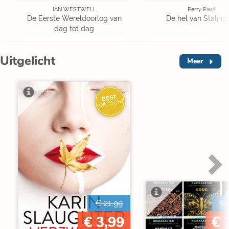
IAN WESTWELL
Perry Pierik
De Eerste Wereldoorlog van
De hel van Staling
dag tot dag
Uitgelicht
Meer
BEST
VERKOCHT
€ 21,99
€ 
€ 3,99
€ 