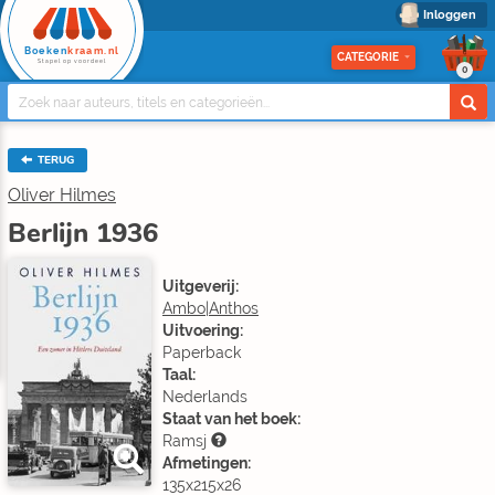
Inloggen
Boeken
kraam.nl
CATEGORIE
Stapel op voordeel
0
TERUG
Oliver Hilmes
Berlijn 1936
Uitgeverij:
Ambo|Anthos
Uitvoering:
Paperback
Taal:
Nederlands
Staat van het boek:
Ramsj
Afmetingen:
135x215x26