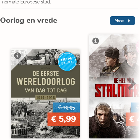
normale Europese stad.
Oorlog en vrede
Meer
NIEUW
BINNEN
€ 19,95
€
€ 5,99
€ 