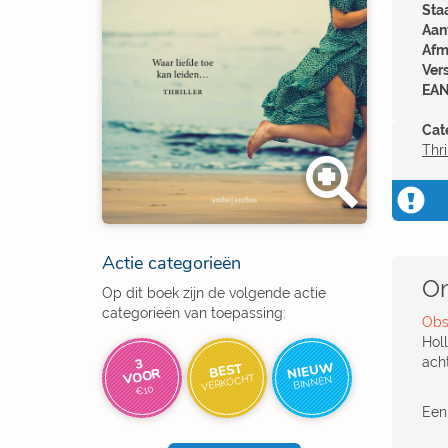
Sta
Aant
Afm
Ver
EAN
Cat
Thri
Actie categorieën
Om
Op dit boek zijn de volgende actie
categorieën van toepassing:
Obs
Hol
ach
3
NIEUW
BEST
VOOR
VERKOCHT
BINNEN
€10
Een