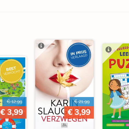
IN PRIJS
VERLAAGD
BEST
VERKOCHT
€ 12,99
€ 21,99
€ 3,99
€ 3,99