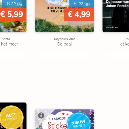
€ 22,99
€ 22,99
€ 5,99
€ 4,99
, Santa
Reynolds, Allie
Kee
 het meer
De baai
Het k
BEST
VERKOCHT
NIEUW
BINNEN