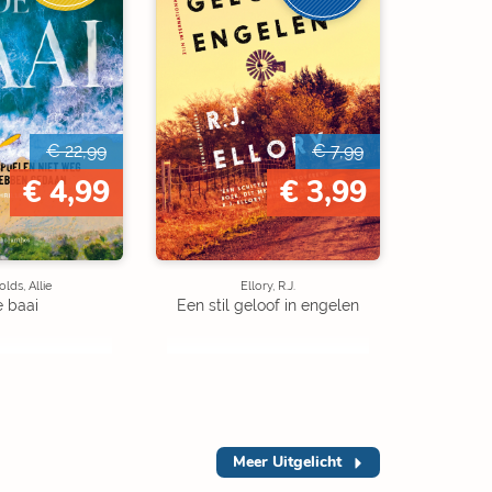
€ 22,99
€ 7,99
€ 4,99
€ 3,99
lds, Allie
Ellory, R.J.
 baai
Een stil geloof in engelen
Meer
Uitgelicht