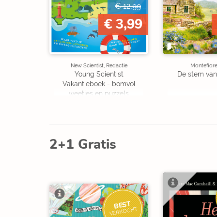
€ 12,99
€ 3,99
New Scientist, Redactie
Montefiore
Young Scientist
De stem van
Vakantieboek - bomvol
weetjes en puzzels
2+1 Gratis
BEST
VERKOCHT