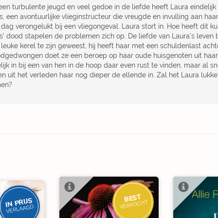
een turbulente jeugd en veel gedoe in de liefde heeft Laura eindelij
, een avontuurlijke vlieginstructeur die vreugde en invulling aan haar 
 dag verongelukt bij een vliegongeval. Laura stort in. Hoe heeft dit
s’ dood stapelen de problemen zich op. De liefde van Laura’s leven bl
leuke kerel te zijn geweest, hij heeft haar met een schuldenlast acht
dgedwongen doet ze een beroep op haar oude huisgenoten uit haar s
elijk in bij een van hen in de hoop daar even rust te vinden, maar al 
en uit het verleden haar nog dieper de ellende in. Zal het Laura lukk
en?
BEST
IN PRIJS
VERKOCHT
VERLAAGD