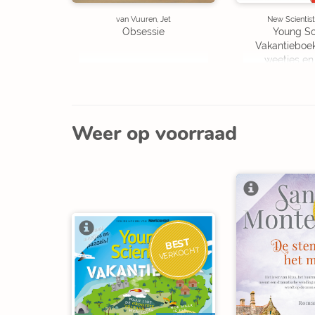
van Vuuren, Jet
New Scientist
Obsessie
Young Sc
Vakantieboe
weetjes en
Weer op voorraad
BEST
VERKOCHT