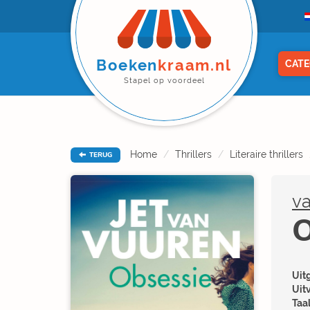
Boeken
kraam.nl
CATE
Stapel op voordeel
Home
Thrillers
Literaire thrillers
TERUG
va
O
Uitg
Uit
Taal