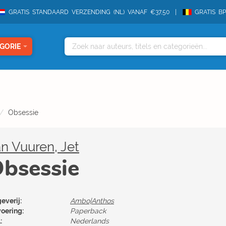
GRATIS STANDAARD VERZENDING (NL) VANAF €37,50
GRATIS B
GORIE
Obsessie
n Vuuren, Jet
bsessie
everij:
Ambo|Anthos
voering:
Paperback
:
Nederlands