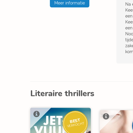
Meer informatie
Na 
Kees
een
Kee
een 
Noo
tijd
zak
kom
Literaire thrillers
BEST
VERKOCHT