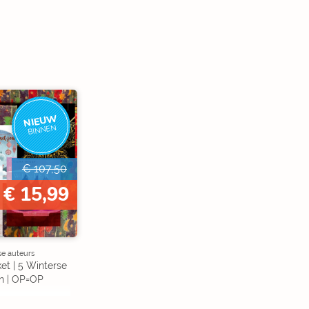
NIEUW
BINNEN
€ 107,50
€ 15,99
se auteurs
et | 5 Winterse
n | OP=OP