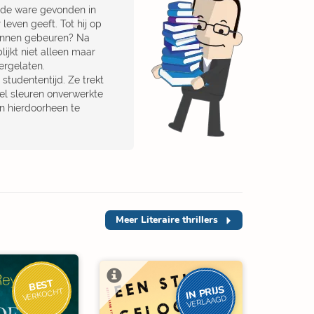
k de ware gevonden in
leven geeft. Tot hij op
 kunnen gebeuren? Na
ijkt niet alleen maar
ergelaten.
tudententijd. Ze trekt
snel sleuren onverwerkte
en hierdoorheen te
Meer
Literaire thrillers
BEST
IN PRIJS
VERKOCHT
VERLAAGD