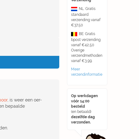
Verzending
NL: Gratis
standaard
verzending vanaf
€37,50
BE: Gratis
bpost verzending
vanaf €42,50
Overige
verzendmethoden
vanaf €3,99.
Meer
verzendinformatie
Op werkdagen
poor
, is weer een oer-
vóór 14:00
een bepaalde
besteld
(en betaald)
dezelfde dag
verzonden.
den.