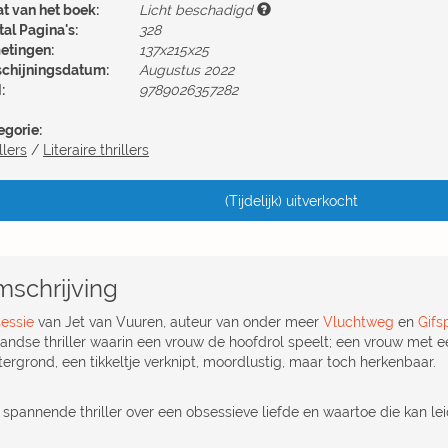
at van het boek:
Licht beschadigd
al Pagina's:
328
etingen:
137x215x25
schijningsdatum:
Augustus 2022
:
9789026357282
egorie:
llers
/
Literaire thrillers
(Tijdelijk) uitverkocht
schrijving
essie
van Jet van Vuuren, auteur van onder meer
Vluchtweg
en
Gifs
landse thriller waarin een vrouw de hoofdrol speelt; een vrouw met 
tergrond, een tikkeltje verknipt, moordlustig, maar toch herkenbaar.
 spannende thriller over een obsessieve liefde en waartoe die kan lei