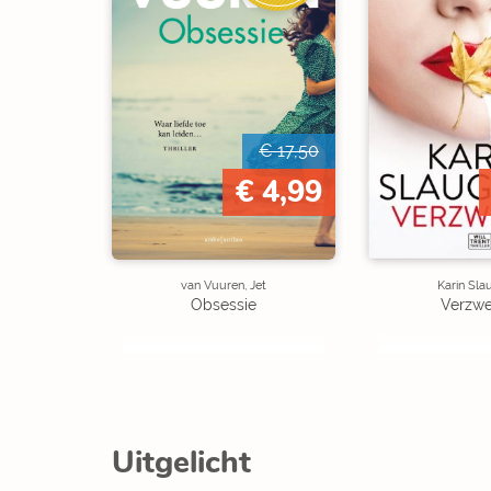
€ 17,50
€ 4,99
van Vuuren, Jet
Karin Sla
Obsessie
Verzw
Uitgelicht