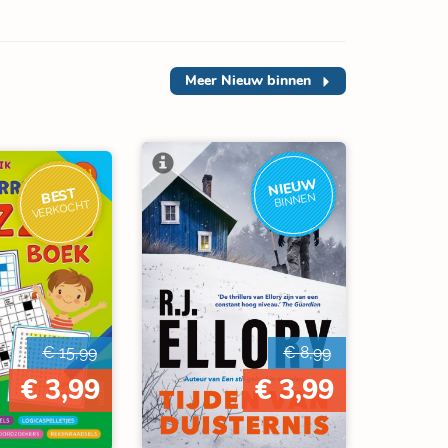
Meer
Nieuw binnen
NIEUW
BEST
BINNEN
VERKOCHT
€ 15,99
€ 8,99
€ 3,99
€ 3,99