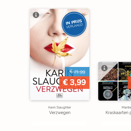
IN PRIJS
VERLAAGD
€ 21,99
€ 3,99
Karin Slaughter
Mante
Verzwegen
Kraskaarten 