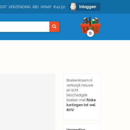
Inloggen
POST VERZENDING (BE) VANAF €42,50
0
Boekenkraam.nl
verkoopt nieuwe
en licht
beschadigde
boeken met
flinke
kortingen tot wel
80%!