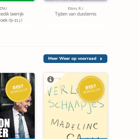
ZNU
Ellory, R.J.
edik leerrijk
Tijden van duisternis
ek (9-11 j.)
Meer
Weer op voorraad
BEST
BEST
VERKOCHT
VERKOCHT