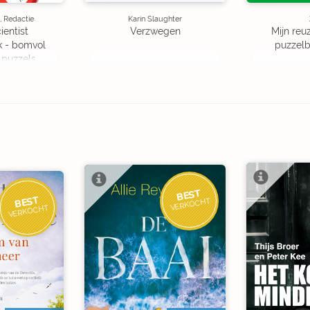
, Redactie
Karin Slaughter
ientist
Verzwegen
Mijn reuz
k - bomvol
puzzelbo
 puzzels
BEST
BEST
VERKOCHT
VERKOCHT