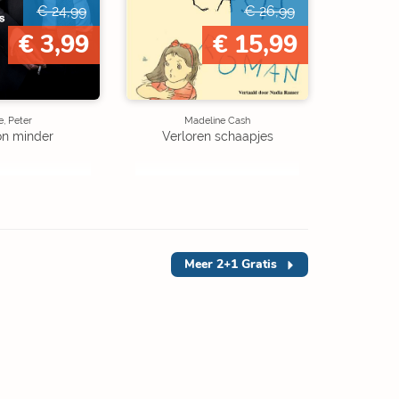
€ 24,99
€ 26,99
€ 3,99
€ 15,99
, Peter
Madeline Cash
on minder
Verloren schaapjes
Meer
2+1 Gratis