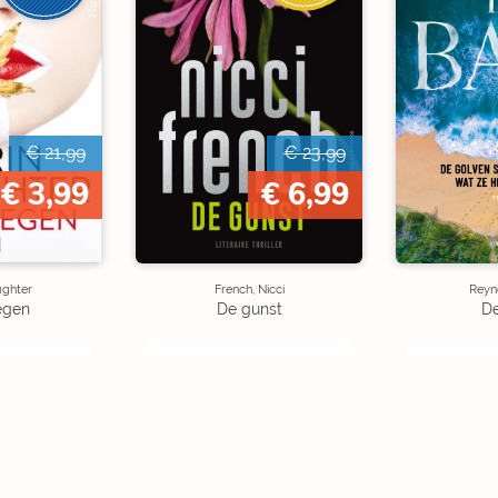
€ 21,99
€ 23,99
€ 3,99
€ 6,99
ughter
French, Nicci
Reyno
egen
De gunst
De