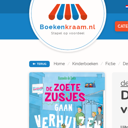
Boeken
kraam.nl
CATE
Stapel op voordeel
Home
Kinderboeken
Fictie
De
TERUG
d
D
v
Uitg