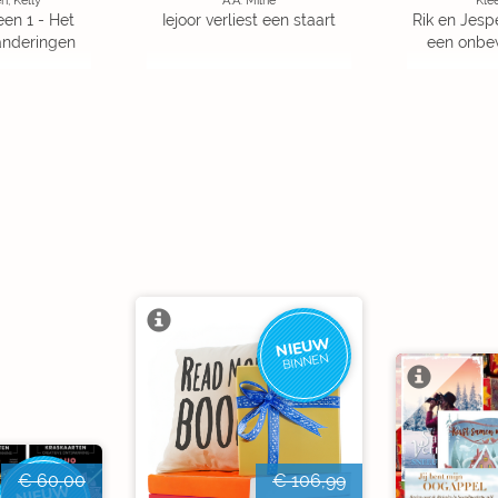
, Kelly
A.A. Milne
Klee
en 1 - Het
Iejoor verliest een staart
Rik en Jesp
anderingen
een onbe
NIEUW
BINNEN
€ 60,00
€ 106,99
NIEUW