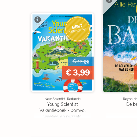
BEST
VERKOCHT
€ 12,99
€ 3,99
New Scientist, Redactie
Reynolds,
Young Scientist
De b
Vakantieboek - bomvol
weetjes en puzzels