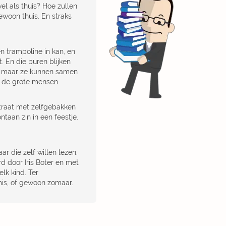
el als thuis? Hoe zullen
ewoon thuis. En straks
n trampoline in kan, en
 En die buren blijken
s, maar ze kunnen samen
 de grote mensen.
traat met zelfgebakken
taan zin in een feestje.
ar die zelf willen lezen.
rd door Iris Boter en met
lk kind. Ter
mis, of gewoon zomaar.