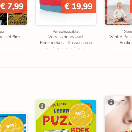
BINNEN
€ 7,99
€ 19,99
au
Verrassingspakket
Diver
pakket 6in1
Verrassingspakket
Winter Pakk
Kookboeken - Kussensloop
Boeke
met 3 boeken + Cadeau
OP=OP
BEST
VERKOCHT
BEST
VERKOCHT