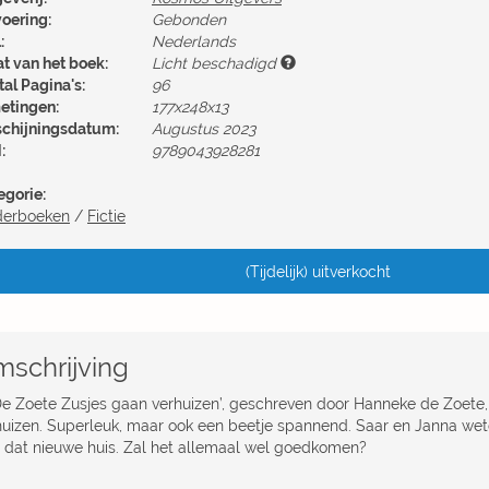
voering:
Gebonden
:
Nederlands
at van het boek:
Licht beschadigd
al Pagina's:
96
etingen:
177x248x13
schijningsdatum:
Augustus 2023
:
9789043928281
egorie:
derboeken
/
Fictie
(Tijdelijk) uitverkocht
schrijving
'De Zoete Zusjes gaan verhuizen’, geschreven door Hanneke de Zoete
huizen. Superleuk, maar ook een beetje spannend. Saar en Janna wete
 dat nieuwe huis. Zal het allemaal wel goedkomen?