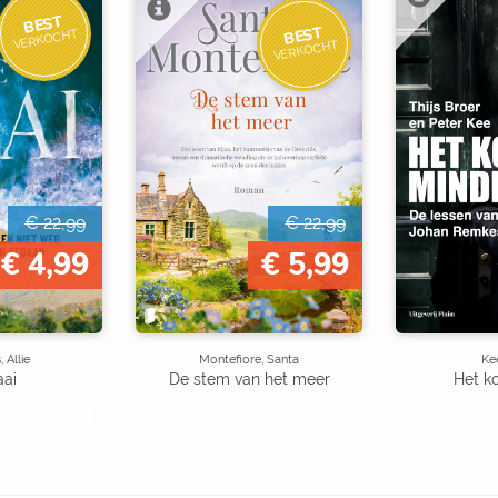
BEST
BEST
VERKOCHT
VERKOCHT
€ 22,99
€ 22,99
€ 4,99
€ 5,99
 Allie
Montefiore, Santa
Kee
aai
De stem van het meer
Het k