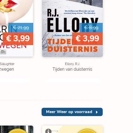
€ 21,99
€ 8,99
€ 3,99
€ 3,99
 Slaughter
Ellory, R.J.
zwegen
Tijden van duisternis
Meer
Weer op voorraad