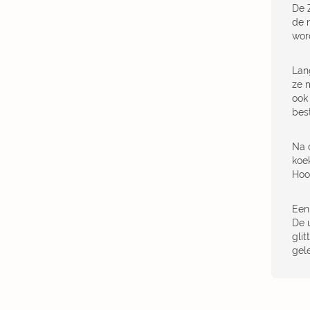
De Z
de 
wor
Lang
ze 
ook
bes
Na 
koe
Hoo
Een 
De u
gli
gel