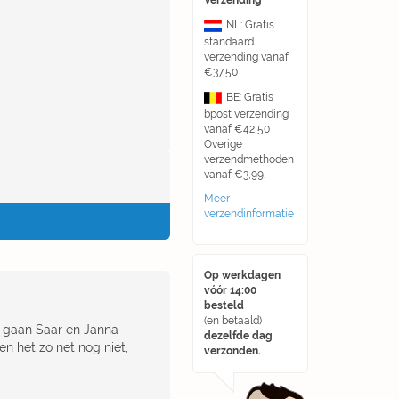
Verzending
NL: Gratis
standaard
verzending vanaf
€37,50
BE: Gratis
bpost verzending
vanaf €42,50
Overige
verzendmethoden
vanaf €3,99.
Meer
verzendinformatie
Op werkdagen
vóór 14:00
besteld
(en betaald)
, gaan Saar en Janna
dezelfde dag
n het zo net nog niet,
verzonden.