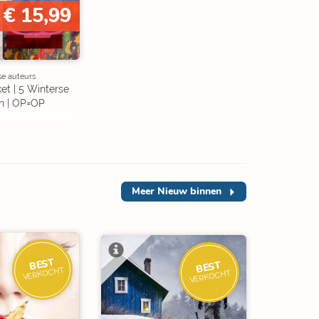
€ 15,99
se auteurs
et | 5 Winterse
n | OP=OP
Meer
Nieuw binnen
BEST
BEST
VERKOCHT
VERKOCHT