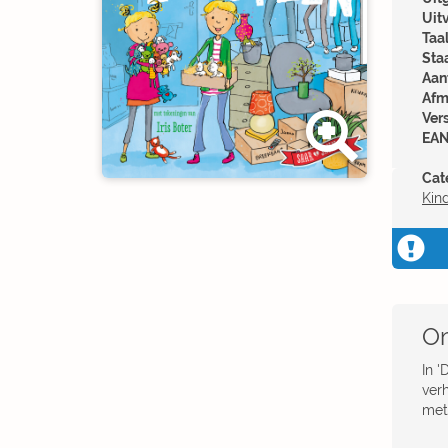
Uit
Taal
Sta
Aant
Afm
Ver
EAN
Cat
Kin
Om
In 
ver
met