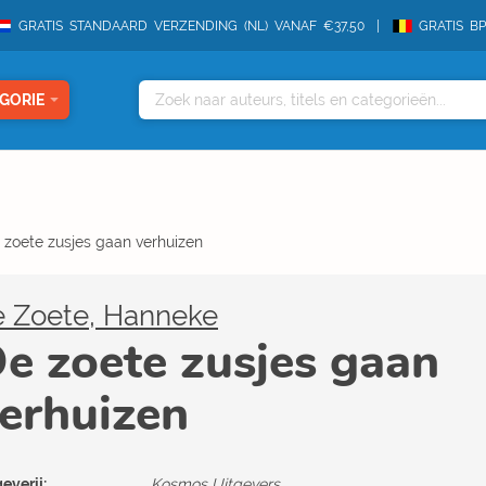
GRATIS STANDAARD VERZENDING (NL) VANAF €37,50
GRATIS B
GORIE
 zoete zusjes gaan verhuizen
e Zoete, Hanneke
e zoete zusjes gaan
erhuizen
everij:
Kosmos Uitgevers