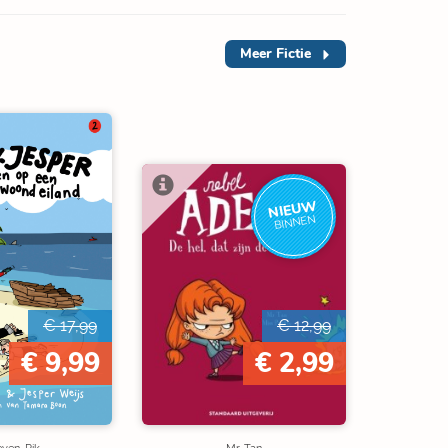
Meer
Fictie
NIEUW
BINNEN
€ 17,99
€ 12,99
€ 9,99
€ 2,99