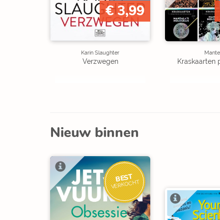
€ 3,99
Karin Slaughter
Mante
Verzwegen
Kraskaarten 
Nieuw binnen
BEST
VERKOCHT