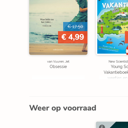
€ 17,50
€ 4,99
van Vuuren, Jet
New Scientist
Obsessie
Young Sc
Vakantieboe
weetjes en
Weer op voorraad