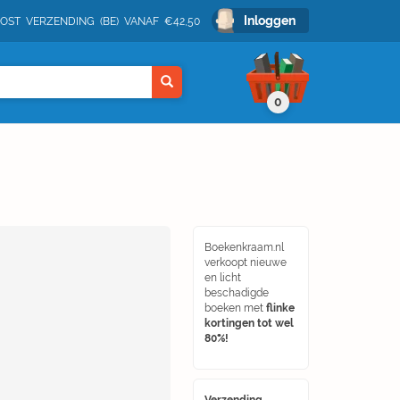
Inloggen
POST VERZENDING (BE) VANAF €42,50
0
Boekenkraam.nl
verkoopt nieuwe
en licht
beschadigde
boeken met
flinke
kortingen tot wel
80%!