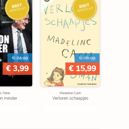
BEST
BEST
VERKOCHT
VERKOCHT
€ 24,99
€ 26,99
€ 3,99
€ 15,99
, Peter
Madeline Cash
on minder
Verloren schaapjes