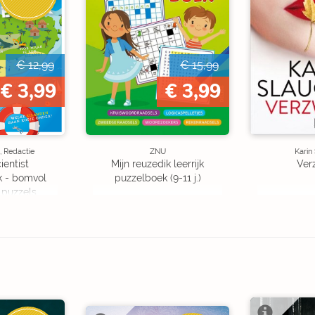
€ 12,99
€ 15,99
€ 3,99
€ 3,99
, Redactie
ZNU
Karin
ientist
Mijn reuzedik leerrijk
Ver
k - bomvol
puzzelboek (9-11 j.)
 puzzels