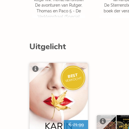
Rutger Vink, Thomas van Grinsven
Van Kempen
De avonturen van Rutger,
De Sterrenste
Thomas en Paco 5 - De
boek der ver
Verkleinstraal (Special
Edition)
Uitgelicht
BEST
VERKOCHT
€ 21,99