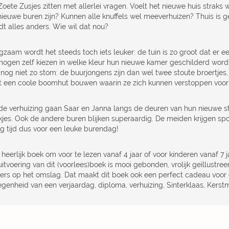
oete Zusjes zitten met allerlei vragen. Voelt het nieuwe huis straks w
nieuwe buren zijn? Kunnen alle knuffels wel meeverhuizen? Thuis is g
dt alles anders. Wie wil dat nou?
zaam wordt het steeds toch iets leuker: de tuin is zo groot dat er ee
mogen zelf kiezen in welke kleur hun nieuwe kamer geschilderd wordt.
 nog niet zo stom: de buurjongens zijn dan wel twee stoute broertje
t een coole boomhut bouwen waarin ze zich kunnen verstoppen voor
de verhuizing gaan Saar en Janna langs de deuren van hun nieuwe s
kjes. Ook de andere buren blijken superaardig. De meiden krijgen spon
g tijd dus voor een leuke burendag!
heerlijk boek om voor te lezen vanaf 4 jaar of voor kinderen vanaf 7 ja
itvoering van dit (voorlees)boek is mooi gebonden, vrolijk geïllustree
tters op het omslag. Dat maakt dit boek ook een perfect cadeau voor e
egenheid van een verjaardag, diploma, verhuizing, Sinterklaas, Kerst