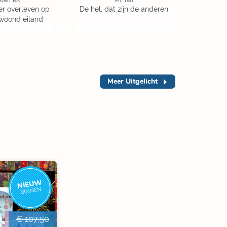
ven, Rik
Mr. Tan
er overleven op
De hel, dat zijn de anderen
woond eiland
Meer
Uitgelicht
NIEUW
BINNEN
€ 107,50