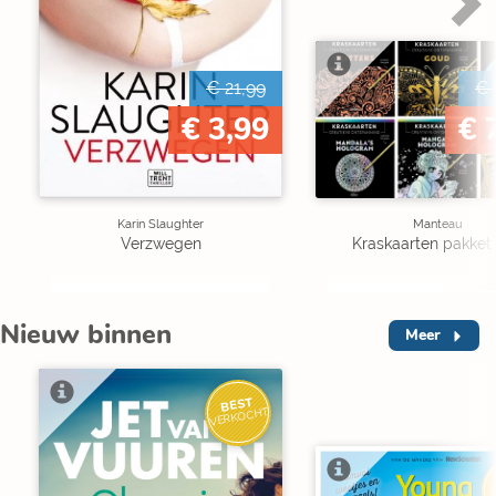
€ 21,99
€ 
€ 3,99
€ 
Karin Slaughter
Manteau
Verzwegen
Kraskaarten pakket 
Nieuw binnen
Meer
BEST
VERKOCHT
V