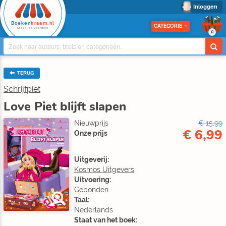
Inloggen
Boeken
kraam.nl
CATEGORIE
Stapel op voordeel
0
TERUG
Schrijfpiet
Love Piet blijft slapen
Nieuwprijs
€ 15,99
€ 6,99
Onze prijs
Uitgeverij:
Kosmos Uitgevers
Uitvoering:
Gebonden
Taal:
Nederlands
Staat van het boek: