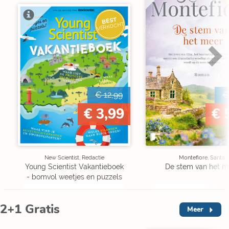
BEST
VERKOCHT
€ 12,99
€
€ 3,99
€ 
New Scientist, Redactie
Montefiore, Santa
Young Scientist Vakantieboek
De stem van het m
- bomvol weetjes en puzzels
2+1 Gratis
Meer