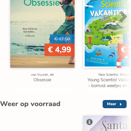
€ 17,50
€
€ 4,99
€ 
van Vuuren, Jet
New Scientist, Redact
Obsessie
Young Scientist Vakan
- bomvol weetjes en p
Weer op voorraad
Meer
V