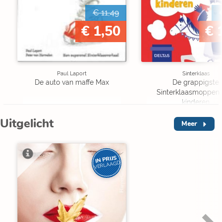
€ 11,49
€ 1,50
€ 
Paul Laport
Sinterklaas
De auto van maffe Max
De grappigste
Sinterklaasmoppen 
kinderen
Uitgelicht
Meer
IN PRIJS
VERLAAGD