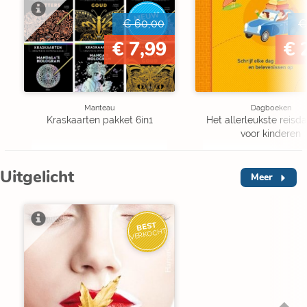
NIEUW
€ 60,00
€
BINNEN
€ 7,99
€ 
Manteau
Dagboeken
Kraskaarten pakket 6in1
Het allerleukste reis
voor kinderen
Uitgelicht
Meer
BEST
VERKOCHT