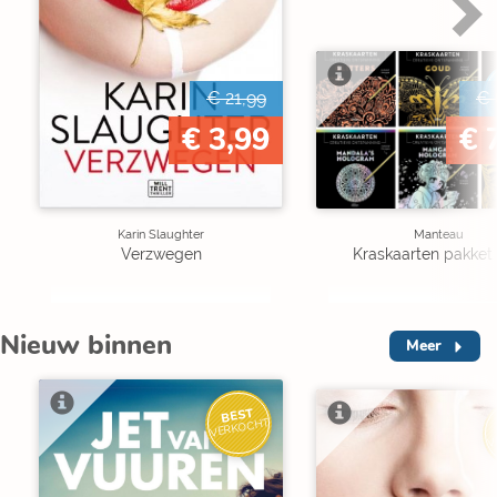
€ 21,99
€ 
€ 3,99
€ 
Karin Slaughter
Manteau
Verzwegen
Kraskaarten pakket 
Nieuw binnen
Meer
BEST
VERKOCHT
V