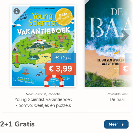
BEST
VERKOCHT
€ 12,99
€
€ 3,99
€ 
New Scientist, Redactie
Reynolds, Allie
Young Scientist Vakantieboek
De baai
- bomvol weetjes en puzzels
2+1 Gratis
Meer