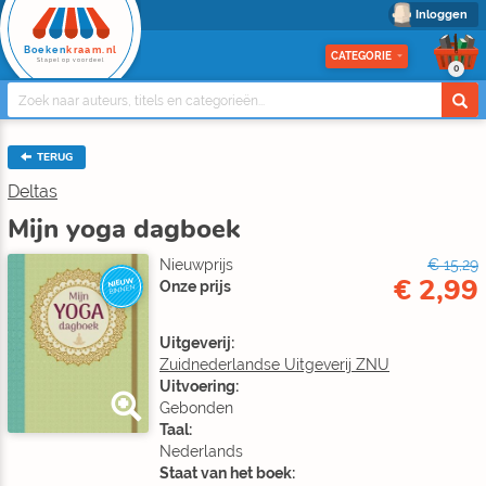
Inloggen
Boeken
kraam.nl
CATEGORIE
Stapel op voordeel
0
TERUG
Deltas
Mijn yoga dagboek
Nieuwprijs
€ 15,29
€ 2,99
NIEUW
Onze prijs
BINNEN
Uitgeverij:
Zuidnederlandse Uitgeverij ZNU
Uitvoering:
Gebonden
Taal:
Nederlands
Staat van het boek: