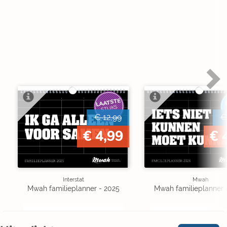
LAATSTE
STUKS
€ 12,99
€
€ 4,99
€ 
Interstat
Mwah
Mwah familieplanner - 2025
Mwah familieplanner 