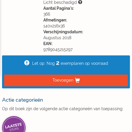
Licht beschadigd
Aantal Pagina's:
366
Afmetingen:
140x216x36
Verschijningsdatum:
Augustus 2018
EAN:
9789045215297
2
Let op: Nog
exemplaren op voorraad
Toevoegen
Actie categorieën
Op dit boek zijn de volgende actie categorieën van toepassing:
LAATSTE
STUKS