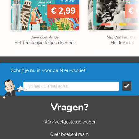
€ 2,99
€ 
Davenport, Amber
Mac Cumhaill, Clare
Het feestelijke feitjes doeboek
Het kwartet
Schrijf je nu in voor de Nieuwsbrief
Vragen?
FAQ /Veelgestelde vragen
Over boekenkraam