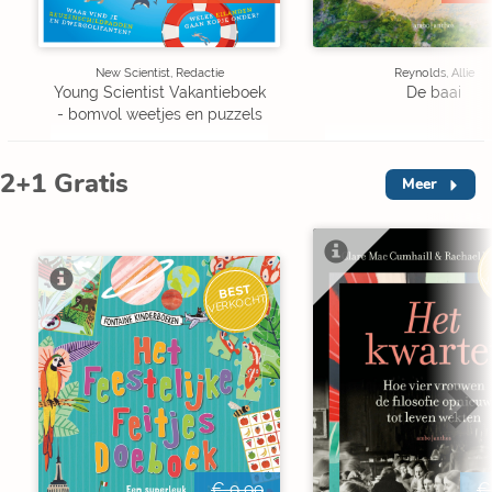
New Scientist, Redactie
Reynolds, Allie
Young Scientist Vakantieboek
De baai
- bomvol weetjes en puzzels
2+1 Gratis
Meer
V
BEST
VERKOCHT
€ 9,99
€