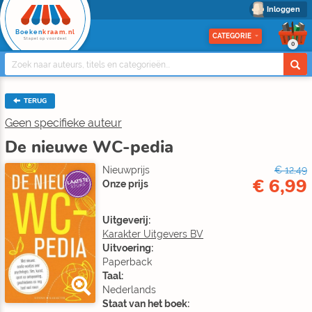
Inloggen
Boeken
kraam.nl
CATEGORIE
Stapel op voordeel
0
TERUG
Geen specifieke auteur
De nieuwe WC-pedia
Nieuwprijs
€ 12,49
€ 6,99
LAATSTE
Onze prijs
STUKS
Uitgeverij:
Karakter Uitgevers BV
Uitvoering:
Paperback
Taal:
Nederlands
Staat van het boek: