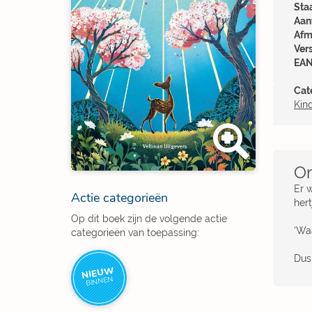
Sta
Aant
Afm
Ver
EAN
Cat
Kin
Om
Er 
Actie categorieën
hert
Op dit boek zijn de volgende actie
‘Wa
categorieën van toepassing:
Dus 
NIEUW
BINNEN