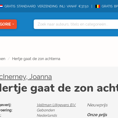
GRATIS STANDAARD VERZENDING (NL) VANAF €37,50
GRATIS B
GORIE
ken
Hertje gaat de zon achterna
cInerney, Joanna
ertje gaat de zon ach
Nieuwprijs
everij:
Veltman Uitgevers B.V.
voering:
Gebonden
Onze prijs
:
Nederlands