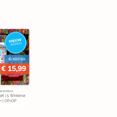
NIEUW
BINNEN
€ 107,50
€ 15,99
se auteurs
et | 5 Winterse
n | OP=OP