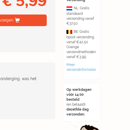
€ 5,99
Verzending
NL: Gratis
standaard
verzending vanaf
voegen
€37,50
BE: Gratis
bpost verzending
vanaf €42,50
Overige
verzendmethoden
vanaf €3,99.
Meer
verzendinformatie
n onderging, was het
Op werkdagen
vóór 14:00
besteld
(en betaald)
dezelfde dag
verzonden.