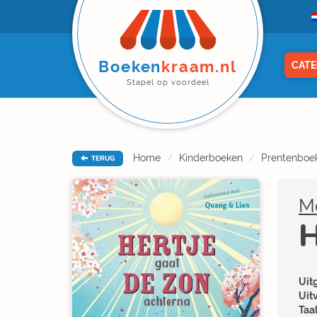
Boeken
kraam.nl
CATE
Stapel op voordeel
Home
Kinderboeken
Prentenboe
TERUG
M
H
Uitg
Uit
Taal