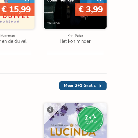
€ 15,99
€ 3,99
e Marsman
Kee, Peter
r en de duivel
Het kon minder
Meer
2+1 Gratis
2+1
GRATIS