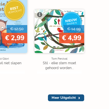
BEST
VERKOCHT
NIEUW
BINNEN
€ 12,50
€ 14,99
€ 2,99
€ 4,99
i Gliori
Tom Percival
wil niet slapen
Stil - elke stem moet
gehoord worden...
Meer
Uitgelicht