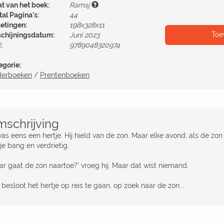
at van het boek:
Ramsj
al Pagina's:
44
etingen:
198x328x11
Toe
schijningsdatum:
Juni 2023
:
9789048320974
egorie:
derboeken
/
Prentenboeken
schrijving
was eens een hertje. Hij hield van de zon. Maar elke avond, als de zo
je bang en verdrietig.
ar gaat de zon naartoe?’ vroeg hij. Maar dat wist niemand.
besloot het hertje op reis te gaan, op zoek naar de zon...