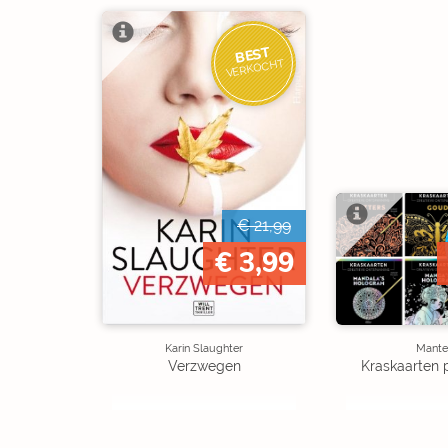
BEST
VERKOCHT
€ 21,99
€ 3,99
Karin Slaughter
Mante
Verzwegen
Kraskaarten 