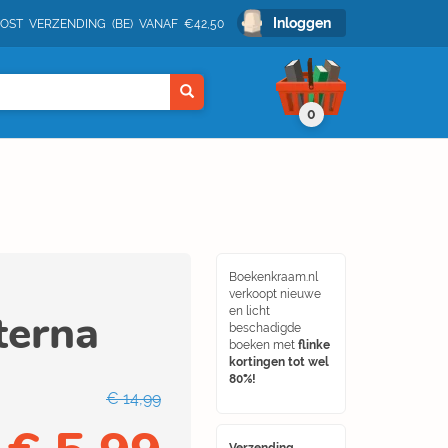
Inloggen
POST VERZENDING (BE) VANAF €42,50
0
Boekenkraam.nl
verkoopt nieuwe
terna
en licht
beschadigde
boeken met
flinke
kortingen tot wel
80%!
€ 14,99