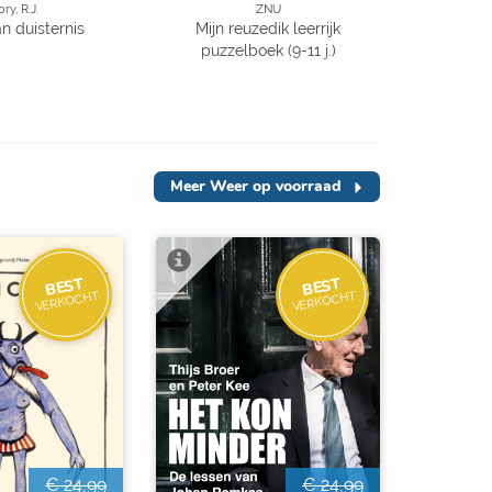
ory, R.J.
ZNU
an duisternis
Mijn reuzedik leerrijk
puzzelboek (9-11 j.)
Meer
Weer op voorraad
BEST
BEST
VERKOCHT
VERKOCHT
€ 24,99
€ 24,99