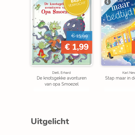
BEST
VERKOCHT
€ 15,99
€ 1,99
Dietl, Erhard
Karl Ne
De knotsgekke avonturen
Stap maar in d
van opa Smoezel
Uitgelicht