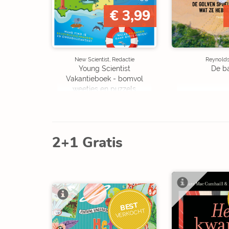
€ 3,99
New Scientist, Redactie
Reynolds,
Young Scientist
De b
Vakantieboek - bomvol
weetjes en puzzels
2+1 Gratis
BEST
VERKOCHT