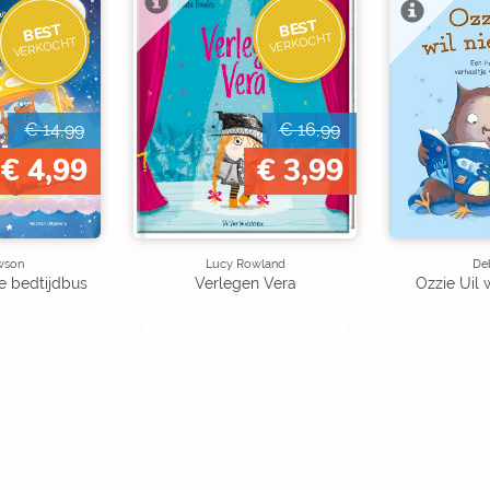
BEST
BEST
VERKOCHT
VERKOCHT
€ 14,99
€ 16,99
€ 4,99
€ 3,99
wson
Lucy Rowland
Deb
e bedtijdbus
Verlegen Vera
Ozzie Uil 