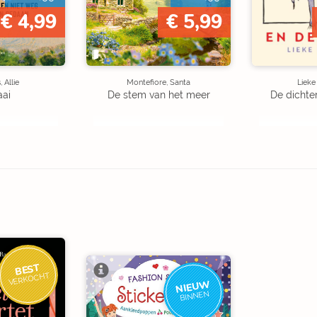
€ 4,99
€ 5,99
 Allie
Montefiore, Santa
Liek
aai
De stem van het meer
De dichte
BEST
VERKOCHT
NIEUW
BINNEN