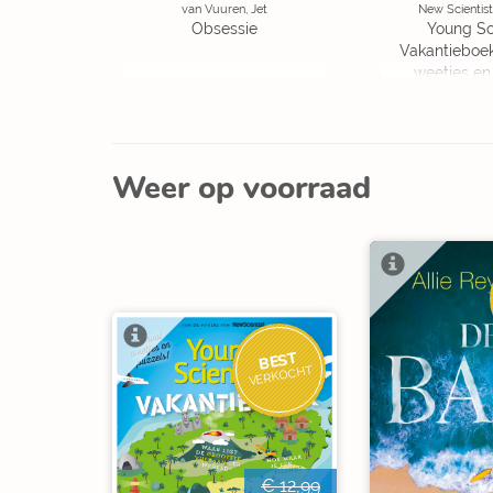
van Vuuren, Jet
New Scientist
Obsessie
Young Sc
Vakantieboe
weetjes en
Weer op voorraad
BEST
VERKOCHT
€ 12,99