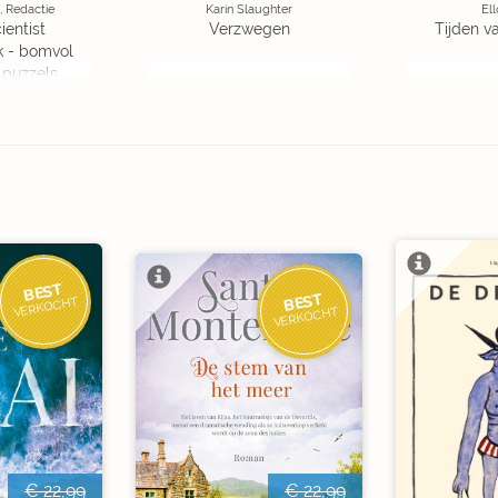
, Redactie
Karin Slaughter
Ell
ientist
Verzwegen
Tijden v
k - bomvol
 puzzels
BEST
BEST
VERKOCHT
VERKOCHT
€ 22,99
€ 22,99