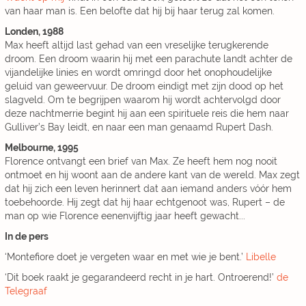
van haar man is. Een belofte dat hij bij haar terug zal komen.
Londen, 1988
Max heeft altijd last gehad van een vreselijke terugkerende
droom. Een droom waarin hij met een parachute landt achter de
vijandelijke linies en wordt omringd door het onophoudelijke
geluid van geweervuur. De droom eindigt met zijn dood op het
slagveld. Om te begrijpen waarom hij wordt achtervolgd door
deze nachtmerrie begint hij aan een spirituele reis die hem naar
Gulliver’s Bay leidt, en naar een man genaamd Rupert Dash.
Melbourne, 1995
Florence ontvangt een brief van Max. Ze heeft hem nog nooit
ontmoet en hij woont aan de andere kant van de wereld. Max zegt
dat hij zich een leven herinnert dat aan iemand anders vóór hem
toebehoorde. Hij zegt dat hij haar echtgenoot was, Rupert – de
man op wie Florence eenenvijftig jaar heeft gewacht...
In de pers
‘Montefiore doet je vergeten waar en met wie je bent.’
Libelle
‘Dit boek raakt je gegarandeerd recht in je hart. Ontroerend!’
de
Telegraaf