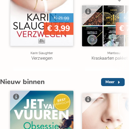
€ 21,99
€ 
€ 3,99
€ 
Karin Slaughter
Manteau
Verzwegen
Kraskaarten pakket 
Nieuw binnen
Meer
BEST
I
VERKOCHT
V