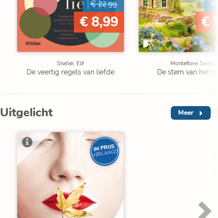
€ 22,99
€
€ 8,99
€ 
Shafak, Elif
Montefiore, Santa
De veertig regels van liefde
De stem van het m
Uitgelicht
Meer
IN PRIJS
VERLAAGD