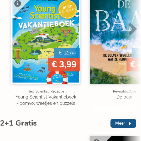
BEST
VERKOCHT
€ 12,99
€
€ 3,99
€ 
New Scientist, Redactie
Reynolds, Allie
Young Scientist Vakantieboek
De baai
- bomvol weetjes en puzzels
2+1 Gratis
Meer