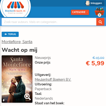
Inloggen
Boeken
kraam.nl
CATEGORIE
Stapel op voordeel
0
TERUG
Montefiore, Santa
Wacht op mij
Nieuwprijs
€ 15,00
€ 5,99
Onze prijs
Uitgeverij:
Meulenhoff Boekerij B.V.
Uitvoering:
Paperback
Taal:
Nederlands
Staat van het boek: