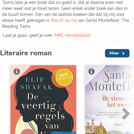
‘Soms lees je een boek dat zo goed is, dat je daarna even niet
meer weet wat je moet lezen. Geen enkel ander boek kan dan in
de buurt komen. Een van de laatste boeken die dat bij mij voor
elkaar heeft gekregen is
Wacht op mij
van Santa Montefiore.’ The
Reading Twins
‘Laat je gaan, geef je over.’
NRC Handelsblad
Literaire roman
Meer
BEST
V
VERKOCHT