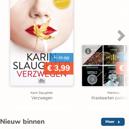
VERKOCHT
€ 21,99
€ 
€ 3,99
€ 
Karin Slaughter
Manteau
Verzwegen
Kraskaarten pakket 
Nieuw binnen
Meer