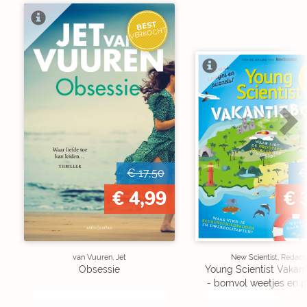
BEST
VERKOCHT
V
€ 17,50
€
€ 4,99
€ 
van Vuuren, Jet
New Scientist, Redact
Obsessie
Young Scientist Vakan
- bomvol weetjes en p