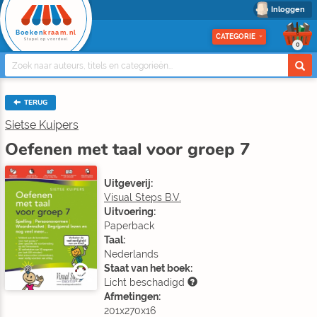
Inloggen
Boeken
kraam.nl
CATEGORIE
Stapel op voordeel
0
TERUG
Sietse Kuipers
Oefenen met taal voor groep 7
Uitgeverij:
Visual Steps B.V.
Uitvoering:
Paperback
Taal:
Nederlands
Staat van het boek:
Licht beschadigd
Afmetingen:
201x270x16