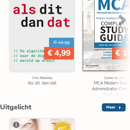
L
€ 24,99
€
€ 4,99
€ 1
Chris Bleakley
Sybex Inc.,U.S.
Als dit, dan dat
MCA Modern Desk
Administrator Comp
Study Guide
Uitgelicht
Meer
BEST