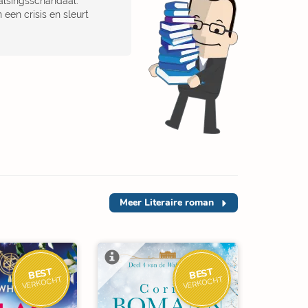
alsingsschandaal.
 een crisis en sleurt
Meer
Literaire roman
BEST
BEST
VERKOCHT
VERKOCHT