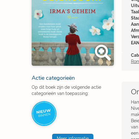
Uit
Taal
Sta
Aant
Afm
Ver
EAN
Cat
Ro
Actie categorieën
Op dit boek zijn de volgende actie
Om
categorieën van toepassing:
Ham
Niv
NIEUW
make
BINNEN
Bei
van
een 
Meer informatie