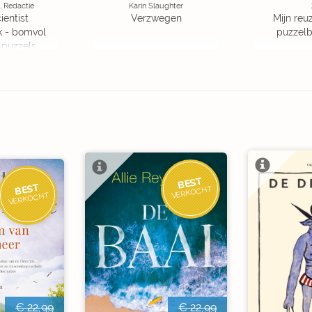
, Redactie
Karin Slaughter
ientist
Verzwegen
Mijn reuz
k - bomvol
puzzelbo
 puzzels
BEST
BEST
VERKOCHT
VERKOCHT
€ 22,99
€ 22,99