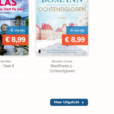
€ 29,99
€ 22,99
€ 8,99
€ 8,99
nda Riley
Bomann, Corina
 - Deel 8
Waldfriede 4 -
Ochtendgloren
Meer
Uitgelicht