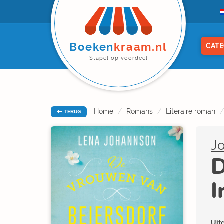
Boeken
kraam.nl
CATE
Stapel op voordeel
Home
Romans
Literaire roman
TERUG
J
D
I
Uitg