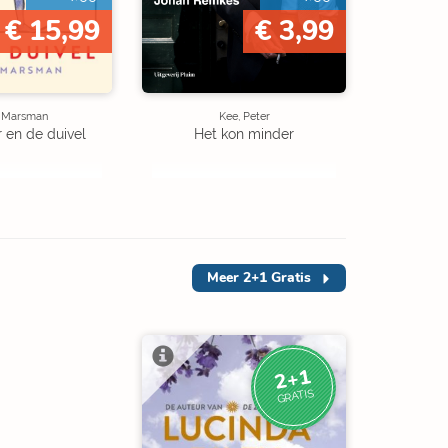
€ 15,99
€ 3,99
e Marsman
Kee, Peter
r en de duivel
Het kon minder
Meer
2+1 Gratis
2+1
GRATIS