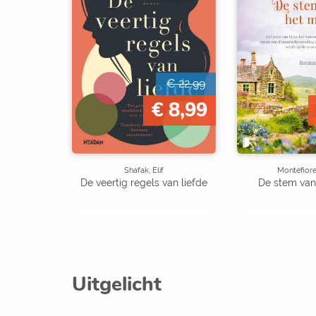
€ 22,99
€ 8,99
Shafak, Elif
Montefiore
De veertig regels van liefde
De stem van
Uitgelicht