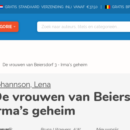
GRATIS STANDAARD VERZENDING (NL) VANAF €37,50
GRATIS B
GORIE
De vrouwen van Beiersdorf 3 - Irma’s geheim
ohannson, Lena
e vrouwen van Beiers
rma’s geheim
Nieuwprijs
everij:
Bruna Uitgevers, A.W.