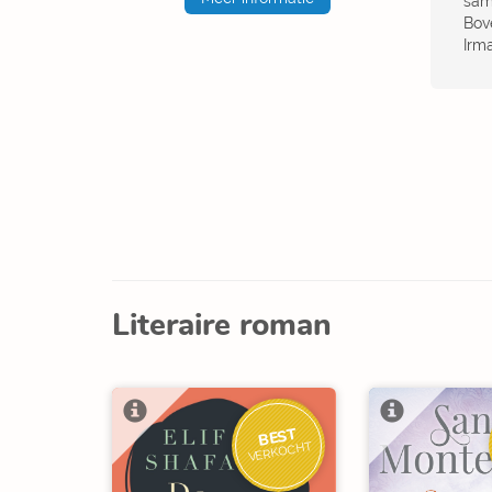
sam
Bove
Irm
Literaire roman
BEST
VERKOCHT