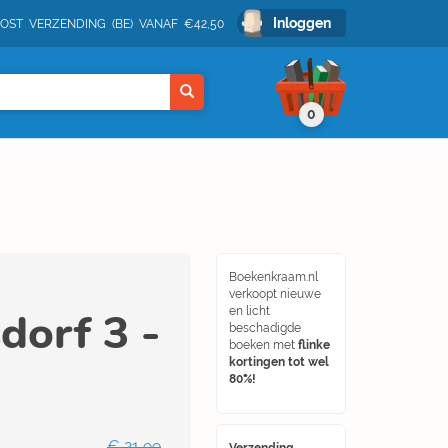
Inloggen
POST VERZENDING (BE) VANAF €42,50
0
Boekenkraam.nl
verkoopt nieuwe
dorf 3 -
en licht
beschadigde
boeken met
flinke
kortingen tot wel
80%!
€ 21,99