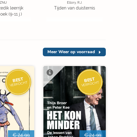
ZNU
Ellory, R.J.
edik leerrijk
Tijden van duisternis
ek (9-11 j.)
Meer
Weer op voorraad
BEST
BEST
VERKOCHT
VERKOCHT
€ 24,99
€ 24,99