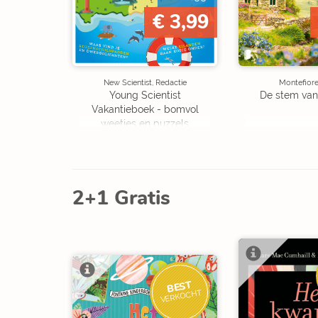
€ 3,99
New Scientist, Redactie
Montefiore
Young Scientist
De stem van
Vakantieboek - bomvol
weetjes en puzzels
2+1 Gratis
BEST
VERKOCHT