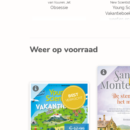
van Vuuren, Jet
New Scientist
Obsessie
Young Sc
Vakantieboe
weetjes en
Weer op voorraad
BEST
VERKOCHT
€ 12,99