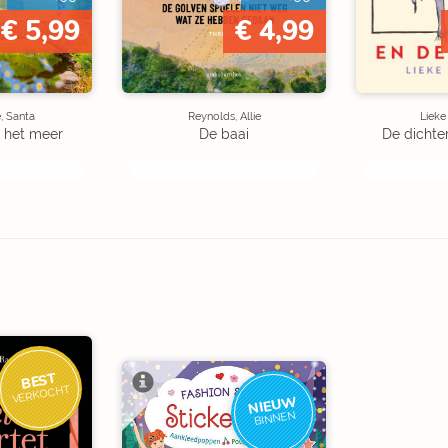
€ 5,99
€ 4,99
, Santa
Reynolds, Allie
Liek
 het meer
De baai
De dichte
BEST
VERKOCHT
NIEUW
BINNEN