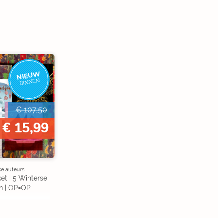
NIEUW
BINNEN
€ 107,50
€ 15,99
se auteurs
et | 5 Winterse
n | OP=OP