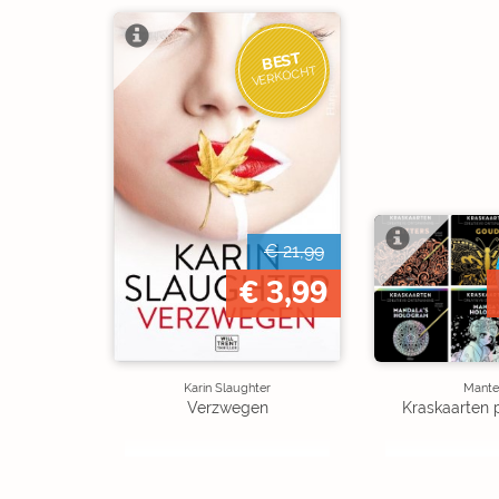
BEST
VERKOCHT
€ 21,99
€ 3,99
Karin Slaughter
Mante
Verzwegen
Kraskaarten 