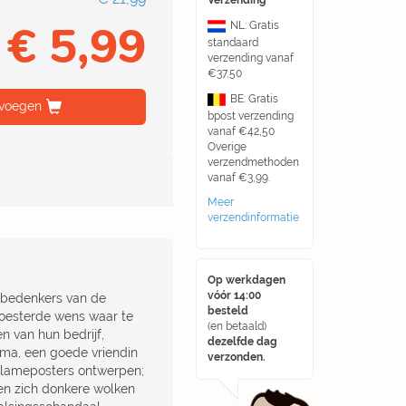
Verzending
€ 5,99
NL: Gratis
standaard
verzending vanaf
€37,50
BE: Gratis
voegen
bpost verzending
vanaf €42,50
Overige
verzendmethoden
vanaf €3,99.
Meer
verzendinformatie
Op werkdagen
vóór 14:00
s bedenkers van de
besteld
oesterde wens waar te
(en betaald)
en van hun bedrijf,
dezelfde dag
rma, een goede vriendin
verzonden.
eclameposters ontwerpen;
ken zich donkere wolken