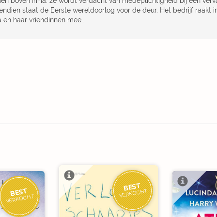
en boven Irma: ze wordt verdacht van medeplichtigheid bij een verv
ndien staat de Eerste wereldoorlog voor de deur. Het bedrijf raakt in
a en haar vriendinnen mee…
BEST
BEST
VERKOCHT
VERKOCHT