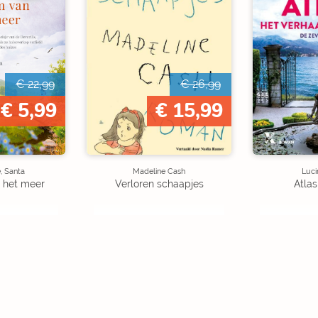
€ 22,99
€ 26,99
€ 5,99
€ 15,99
, Santa
Madeline Cash
Luci
 het meer
Verloren schaapjes
Atlas