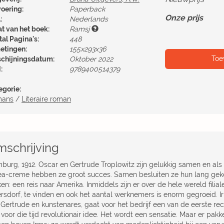
voering:
Paperback
Onze prijs
:
Nederlands
at van het boek:
Ramsj
al Pagina's:
448
etingen:
155x293x36
Toe
schijningsdatum:
Oktober 2022
:
9789400514379
egorie:
mans
/
Literaire roman
schrijving
burg, 1912. Oscar en Gertrude Troplowitz zijn gelukkig samen en al
ea-creme hebben ze groot succes. Samen besluiten ze hun lang gek
n: een reis naar Amerika. Inmiddels zijn er over de hele wereld filial
ersdorf, te vinden en ook het aantal werknemers is enorm gegroeid. I
 Gertrude en kunstenares, gaat voor het bedrijf een van de eerste r
voor die tijd revolutionair idee. Het wordt een sensatie. Maar er pak