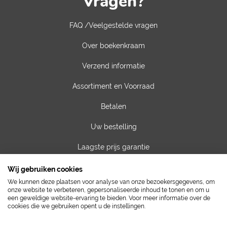
Vragen?
FAQ /Veelgestelde vragen
Over boekenkraam
Verzend informatie
Assortiment en Voorraad
Betalen
Uw bestelling
Laagste prijs garantie
Privacy van gegevens
Wij gebruiken cookies
We kunnen deze plaatsen voor analyse van onze bezoekersgegevens, om
Algemene voorwaarden
onze website te verbeteren, gepersonaliseerde inhoud te tonen en om u
een geweldige website-ervaring te bieden. Voor meer informatie over de
cookies die we gebruiken opent u de instellingen.
Contact