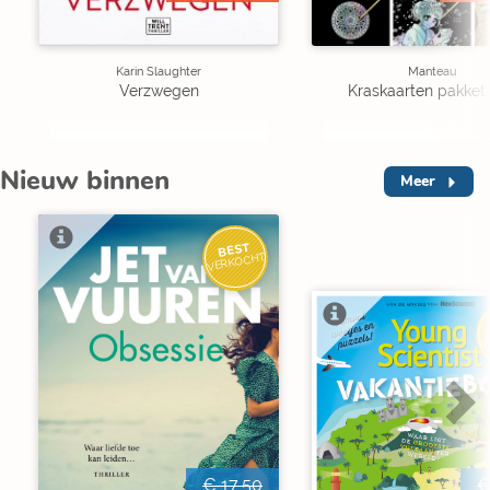
Karin Slaughter
Manteau
Verzwegen
Kraskaarten pakket 
Nieuw binnen
Meer
BEST
VERKOCHT
V
€ 17,50
€