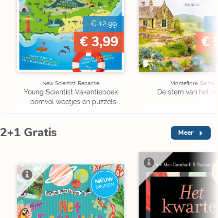
€ 12,99
€
€ 3,99
€ 
New Scientist, Redactie
Montefiore, Santa
Young Scientist Vakantieboek
De stem van het m
- bomvol weetjes en puzzels
2+1 Gratis
Meer
V
NIEUW
BINNEN