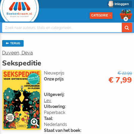
Inloggen
Boeken
kraam.nl
CATEGORIE
Stapel op voordeel
0
TERUG
Duveen, Deva
Sekspeditie
Nieuwprijs
€ 22,99
€ 7,99
WEER OP
Onze prijs
VOORRAAD
Uitgeverij:
Lev.
Uitvoering:
Paperback
Taal:
Nederlands
Staat van het boek: