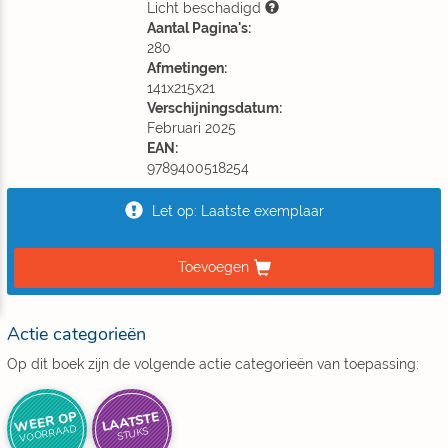
Licht beschadigd
Aantal Pagina's:
280
Afmetingen:
141x215x21
Verschijningsdatum:
Februari 2025
EAN:
9789400518254
Let op: Laatste exemplaar
Toevoegen
Actie categorieën
Op dit boek zijn de volgende actie categorieën van toepassing:
WEER OP
LAATSTE
VOORRAAD
STUKS