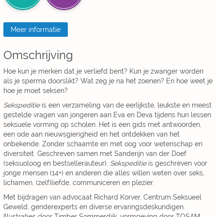
Meer informatie
Omschrijving
Hoe kun je merken dat je verliefd bent? Kun je zwanger worden
als je sperma doorslikt? Wat zeg je na het zoenen? En hoe weet je
hoe je moet seksen?
Sekspeditie
is een verzameling van de eerlijkste, leukste en meest
gestelde vragen van jongeren aan Eva en Deva tijdens hun lessen
seksuele vorming op scholen. Het is een gids met antwoorden,
een ode aan nieuwsgierigheid en het ontdekken van het
onbekende. Zonder schaamte en met oog voor wetenschap en
diversiteit. Geschreven samen met Sanderijn van der Doef
(seksuoloog en bestsellerauteur).
Sekspeditie
is geschreven voor
jonge mensen (14+) en anderen die alles willen weten over seks,
lichamen, (zelf)liefde, communiceren en plezier.
Met bijdragen van advocaat Richard Korver, Centrum Seksueel
Geweld, genderexperts en diverse ervaringsdeskundigen.
Illustraties door Timber Sommerdijk, vormgeving door TOSAM.