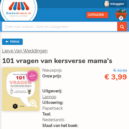
Inloggen
Boeken
kraam.nl
CATEGORIE
Stapel op voordeel
0
TERUG
Lieve Van Weddingen
101 vragen van kersverse mama's
Nieuwprijs
€ 19,99
€ 3,99
3
Onze prijs
VOOR
€10
Uitgeverij:
Lannoo
Uitvoering:
Paperback
Taal:
Nederlands
Staat van het boek: