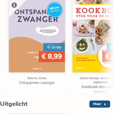
NIEUW
BINNEN
€ 31,99
€
€ 8,99
€ 
Reitsma, Doete
Stefan Kleintjes, Annelot M
Geijtenbeek
Ontspannen zwanger
Kookboek eten voo
kleintjes
Uitgelicht
Meer