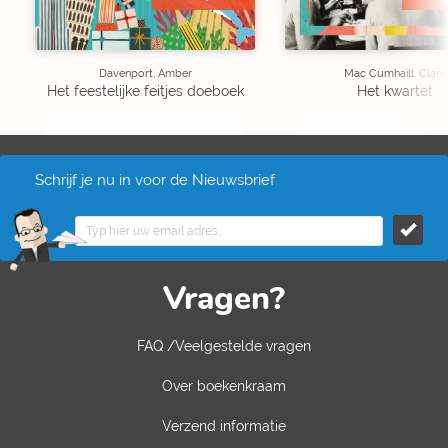
Davenport, Amber
Mac Cumhaill, Clare
Het feestelijke feitjes doeboek
Het kwartet
Schrijf je nu in voor de Nieuwsbrief
Vragen?
FAQ /Veelgestelde vragen
Over boekenkraam
Verzend informatie