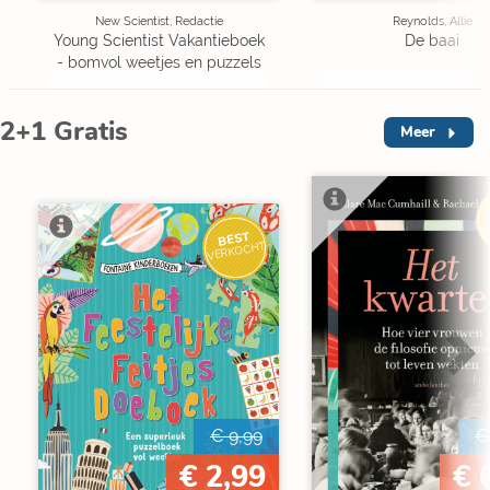
New Scientist, Redactie
Reynolds, Allie
Young Scientist Vakantieboek
De baai
- bomvol weetjes en puzzels
2+1 Gratis
Meer
V
BEST
VERKOCHT
€ 9,99
€
€ 2,99
€ 