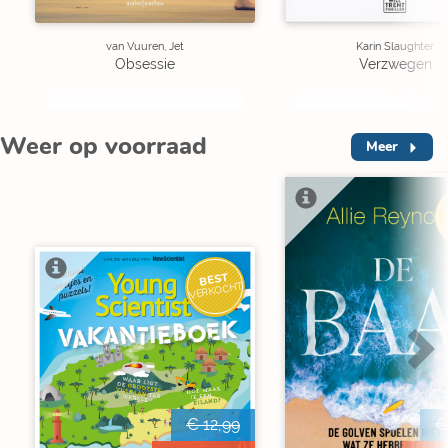
van Vuuren, Jet
Karin Slaughter
Obsessie
Verzwegen
Weer op voorraad
Meer
V
BEST
VERKOCHT
€ 12,99
€