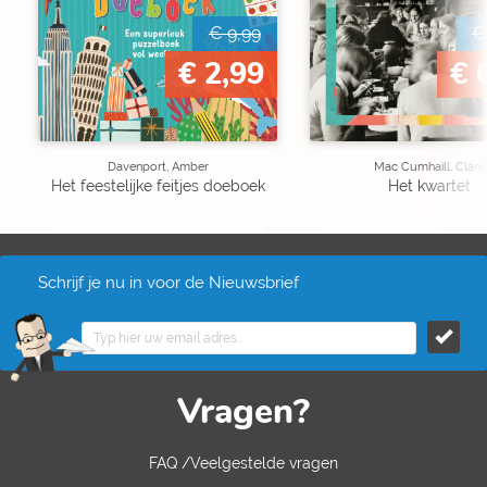
€ 9,99
€
€ 2,99
€ 
Davenport, Amber
Mac Cumhaill, Clare
Het feestelijke feitjes doeboek
Het kwartet
Schrijf je nu in voor de Nieuwsbrief
Vragen?
FAQ /Veelgestelde vragen