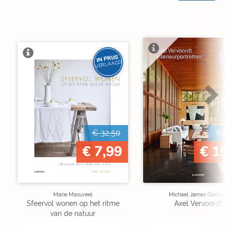
L
IN PRIJS
VERLAAGD
€ 32,50
€ 
€ 7,99
€ 1
Marie Masureel
Michael James Gardn
Sfeervol wonen op het ritme
Axel Vervoordt
van de natuur