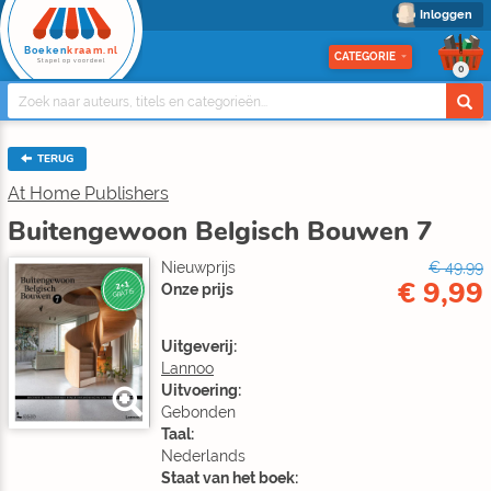
Inloggen
Boeken
kraam.nl
CATEGORIE
Stapel op voordeel
0
TERUG
At Home Publishers
Buitengewoon Belgisch Bouwen 7
Nieuwprijs
€ 49,99
€ 9,99
2+1
Onze prijs
GRATIS
Uitgeverij:
Lannoo
Uitvoering:
Gebonden
Taal:
Nederlands
Staat van het boek: