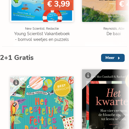
€ 3,99
€ 
New Scientist, Redactie
Reynolds, Allie
Young Scientist Vakantieboek
De baai
- bomvol weetjes en puzzels
2+1 Gratis
Meer
V
BEST
VERKOCHT