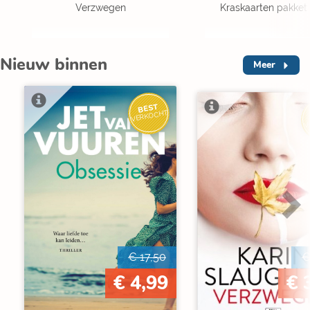
Verzwegen
Kraskaarten pakket 
Nieuw binnen
Meer
BEST
VERKOCHT
V
€ 17,50
€
€ 4,99
€ 