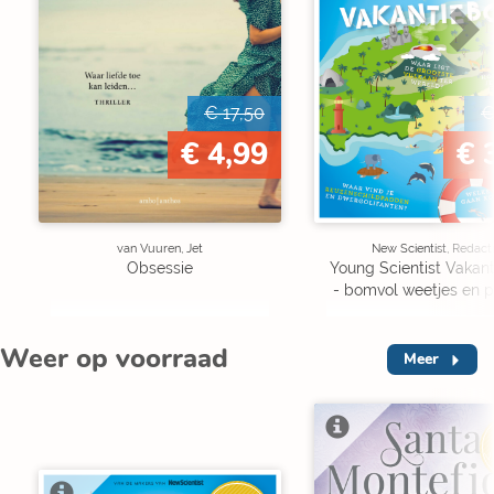
€ 17,50
€
€ 4,99
€ 
van Vuuren, Jet
New Scientist, Redact
Obsessie
Young Scientist Vakan
- bomvol weetjes en p
Weer op voorraad
Meer
V