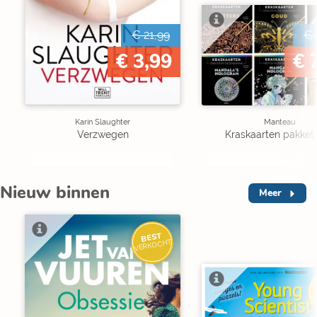
€ 21,99
€ 
€ 3,99
€ 
Karin Slaughter
Manteau
Verzwegen
Kraskaarten pakket 
Nieuw binnen
Meer
BEST
VERKOCHT
V