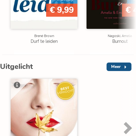
€ 9,99
€ 
Brené Brown
Nagoski, Amelia
Durf te leiden
Burnout
Uitgelicht
Meer
BEST
VERKOCHT