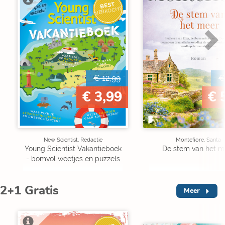
BEST
VERKOCHT
€ 12,99
€
€ 3,99
€ 
New Scientist, Redactie
Montefiore, Santa
Young Scientist Vakantieboek
De stem van het m
- bomvol weetjes en puzzels
2+1 Gratis
Meer