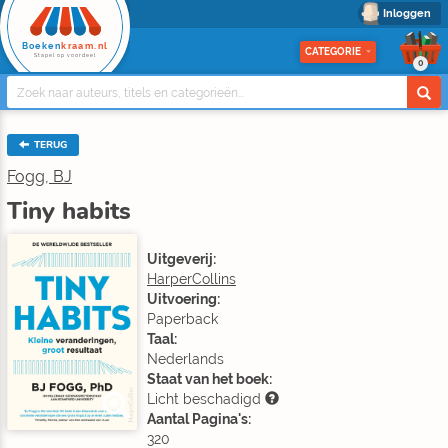
Inloggen
Boeken
kraam.nl
CATEGORIE
Stapel op voordeel
0
TERUG
Fogg, BJ
Tiny habits
Uitgeverij:
HarperCollins
Uitvoering:
Paperback
Taal:
Nederlands
Staat van het boek:
Licht beschadigd
Aantal Pagina's:
320