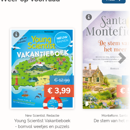
V
NIEUW
BINNEN
€ 12,99
€
€ 3,99
€ 
New Scientist, Redactie
Montefiore, Santa
Young Scientist Vakantieboek
De stem van het m
- bomvol weetjes en puzzels