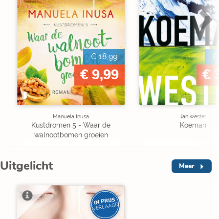
€ 18,99
€
€ 9,99
€ 
Manuela Inusa
Jan wester
Kustdromen 5 - Waar de
Koeman
walnootbomen groeien
Uitgelicht
Meer
IN PRIJS
VERLAAGD