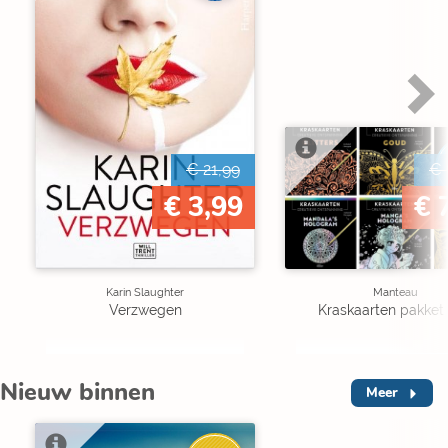
€ 21,99
€ 
€ 3,99
€ 
Karin Slaughter
Manteau
Verzwegen
Kraskaarten pakket 
Nieuw binnen
Meer