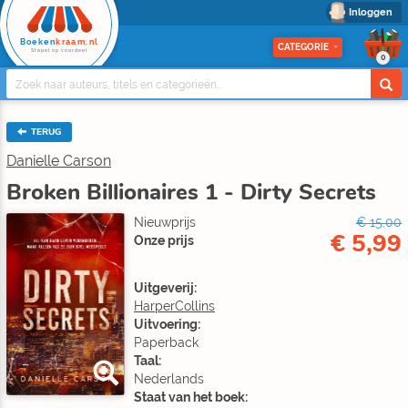
Inloggen
Boeken
kraam.nl
CATEGORIE
Stapel op voordeel
0
TERUG
Danielle Carson
Broken Billionaires 1 - Dirty Secrets
Nieuwprijs
€ 15,00
€ 5,99
Onze prijs
Uitgeverij:
HarperCollins
Uitvoering:
Paperback
Taal:
Nederlands
Staat van het boek: