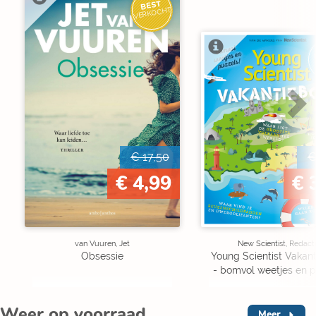
BEST
VERKOCHT
€ 17,50
€
€ 4,99
€ 
van Vuuren, Jet
New Scientist, Redact
Obsessie
Young Scientist Vakan
- bomvol weetjes en p
Weer op voorraad
Meer