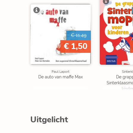
€ 11,49
€ 1,50
Paul Laport
Sinterk
De auto van maffe Max
De grap
Sinterklaasm
kinde
Uitgelicht