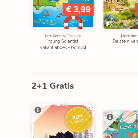
€ 3,99
New Scientist, Redactie
Montefiore
Young Scientist
De stem van
Vakantieboek - bomvol
weetjes en puzzels
2+1 Gratis
BEST
VERKOCHT