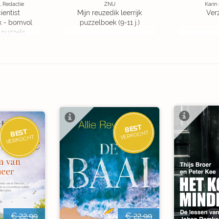
, Redactie
ZNU
Karin
ientist
Mijn reuzedik leerrijk
Ver
k - bomvol
puzzelboek (9-11 j.)
 puzzels
BEST
BEST
VERKOCHT
VERKOCHT
€ 22,99
€ 22,99