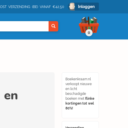
Inloggen
POST VERZENDING (BE) VANAF €42,50
0
Boekenkraam.nl
verkoopt nieuwe
n en
en licht
beschadigde
boeken met
flinke
kortingen tot wel
80%!