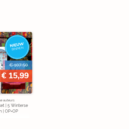
NIEUW
BINNEN
€ 107,50
€ 15,99
se auteurs
et | 5 Winterse
n | OP=OP