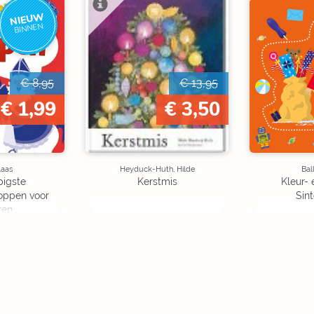
NIEUW
BINNEN
€ 8,95
€ 13,95
€ 1,99
€ 3,50
laas
Heyduck-Huth, Hilde
Bal
pigste
Kerstmis
Kleur- 
oppen voor
Sin
ren