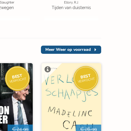
 Slaughter
Ellory, R.J.
zwegen
Tijden van duisternis
Meer
Weer op voorraad
BEST
BEST
VERKOCHT
VERKOCHT
€ 24,99
€ 26,99