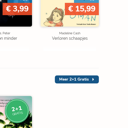
€ 3,99
€ 15,99
, Peter
Madeline Cash
on minder
Verloren schaapjes
Meer
2+1 Gratis
2+1
GRATIS