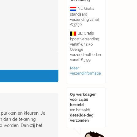
Verzending
NL: Gratis
standaard
verzending vanaf
€37,50
BE: Gratis
bpost verzending
vanaf €42,50
Overige
verzendmethoden
vanaf €3,99.
Meer
verzendinformatie
Op werkdagen
vóór 14:00
besteld
(en betaald)
 plakken en kleuren. Je
dezelfde dag
en dan de tekening
verzonden.
rd worden. Dankzij het