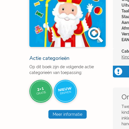
Uit
Taal
Sta
Aant
Afm
Ver
EAN
Cat
Actie categorieën
Kin
Op dit boek zijn de volgende actie
categorieën van toepassing:
NIEUW
2+1
BINNEN
GRATIS
Om
Twe
kin
Meer informatie
ink
han