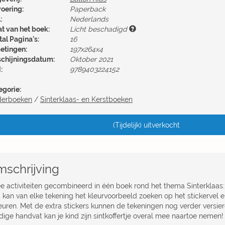
voering:
Paperback
:
Nederlands
at van het boek:
Licht beschadigd
al Pagina's:
16
etingen:
197x264x4
schijningsdatum:
Oktober 2021
:
9789403224152
egorie:
derboeken
/
Sinterklaas- en Kerstboeken
(Tijdelijk) uitverkocht
schrijving
e activiteiten gecombineerd in één boek rond het thema Sinterklaas:
d kan van elke tekening het kleurvoorbeeld zoeken op het stickervel 
leuren. Met de extra stickers kunnen de tekeningen nog verder versie
dige handvat kan je kind zijn sintkoffertje overal mee naartoe nemen!