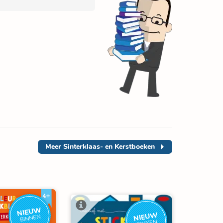
Meer
Sinterklaas- en Kerstboeken
NIEUW
NIEUW
BINNEN