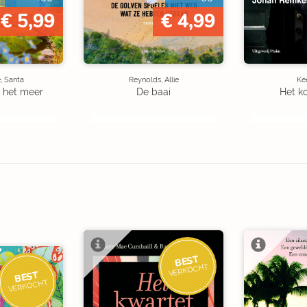
€ 5,99
€ 4,99
, Santa
Reynolds, Allie
Kee
 het meer
De baai
Het k
BEST
VERKOCHT
BEST
VERKOCHT