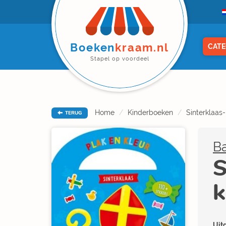
Boeken
kraam.nl
CATE
Stapel op voordeel
Home
Kinderboeken
Sinterklaas
TERUG
Ba
S
k
Uitg