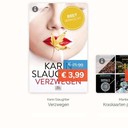
BEST
VERKOCHT
€ 21,99
€ 3,99
Karin Slaughter
Mante
Verzwegen
Kraskaarten 