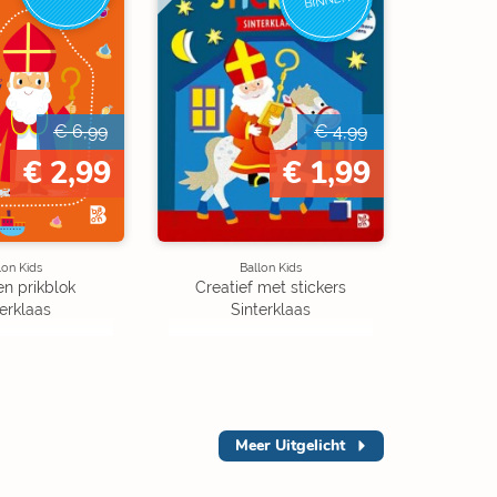
BINNEN
€ 6,99
€ 4,99
€ 2,99
€ 1,99
lon Kids
Ballon Kids
en prikblok
Creatief met stickers
terklaas
Sinterklaas
Meer
Uitgelicht