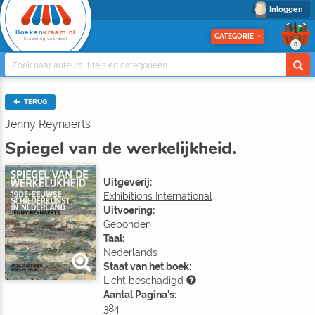
Inloggen
Boeken
kraam.nl
CATEGORIE
Stapel op voordeel
0
TERUG
Jenny Reynaerts
Spiegel van de werkelijkheid.
Uitgeverij:
Exhibitions International
Uitvoering:
Gebonden
Taal:
Nederlands
Staat van het boek:
Licht beschadigd
Aantal Pagina's:
384