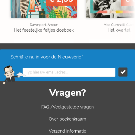
Davenport, Amber
Mac Cumhaill, Clare
Het feestelijke feitjes doeboek
Het kwartet
Schrijf je nu in voor de Nieuwsbrief
Vragen?
FAQ /Veelgestelde vragen
Over boekenkraam
Verzend informatie