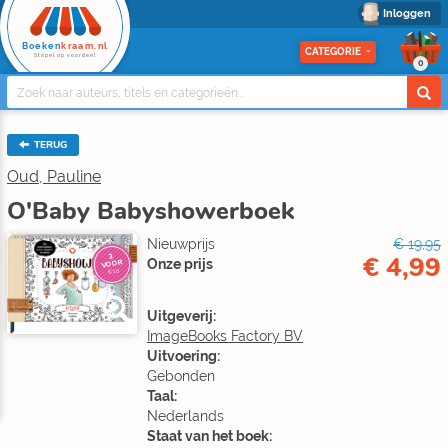
Inloggen
Boeken
kraam.nl
CATEGORIE
Stapel op voordeel
0
TERUG
Oud, Pauline
O'Baby Babyshowerboek
Nieuwprijs
€ 19,95
€ 4,99
3
Onze prijs
VOOR
€10
Uitgeverij:
ImageBooks Factory BV
Uitvoering:
Gebonden
Taal:
Nederlands
Staat van het boek: