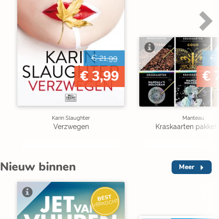
€ 21,99
€ 
€ 3,99
€ 
Karin Slaughter
Manteau
Verzwegen
Kraskaarten pakket 
Nieuw binnen
Meer
BEST
VERKOCHT