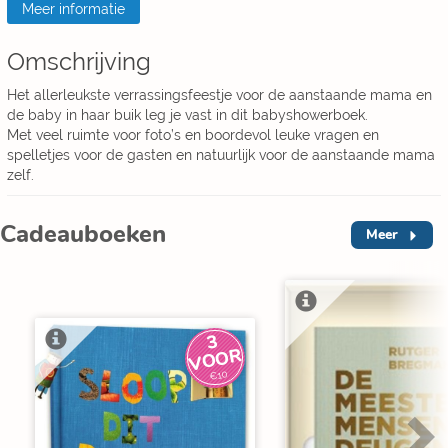
Meer informatie
Omschrijving
Het allerleukste verrassingsfeestje voor de aanstaande mama en
de baby in haar buik leg je vast in dit babyshowerboek.
Met veel ruimte voor foto’s en boordevol leuke vragen en
spelletjes voor de gasten en natuurlijk voor de aanstaande mama
zelf.
Cadeauboeken
Meer
3
V
O
O
R
€10