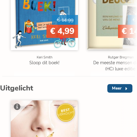
€ 14,99
€
€ 4,99
€ 1
Keri Smith
Rutger Bregman
Sloop dit boek!
De meeste mensen d
(HC) luxe editie.
Uitgelicht
Meer
BEST
VERKOCHT