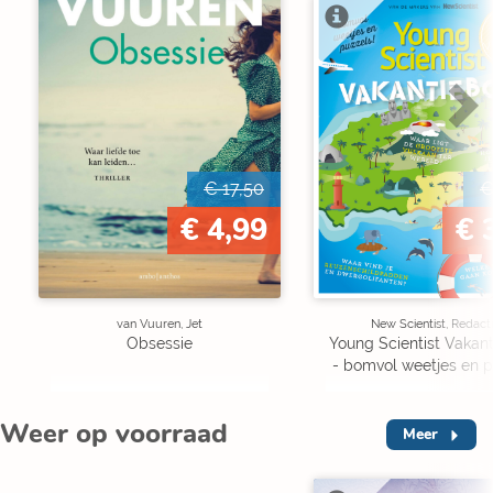
V
€ 17,50
€
€ 4,99
€ 
van Vuuren, Jet
New Scientist, Redact
Obsessie
Young Scientist Vakan
- bomvol weetjes en p
Weer op voorraad
Meer