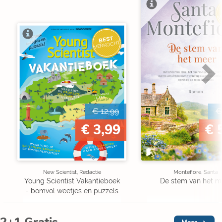
V
BEST
VERKOCHT
€ 12,99
€
€ 3,99
€ 
New Scientist, Redactie
Montefiore, Santa
Young Scientist Vakantieboek
De stem van het m
- bomvol weetjes en puzzels