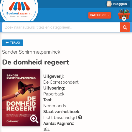
Inloggen
Boeken
kraam.nl
CATEGORIE
Stapel op voordeel
0
TERUG
Sander Schimmelpenninck
De domheid regeert
Uitgeverij:
De Correspondent
Uitvoering:
Paperback
Taal:
Nederlands
Staat van het boek:
Licht beschadigd
Aantal Pagina's:
184