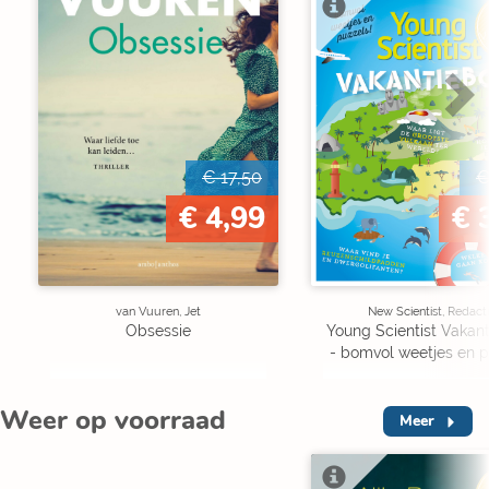
V
€ 17,50
€
€ 4,99
€ 
van Vuuren, Jet
New Scientist, Redact
Obsessie
Young Scientist Vakan
- bomvol weetjes en p
Weer op voorraad
Meer