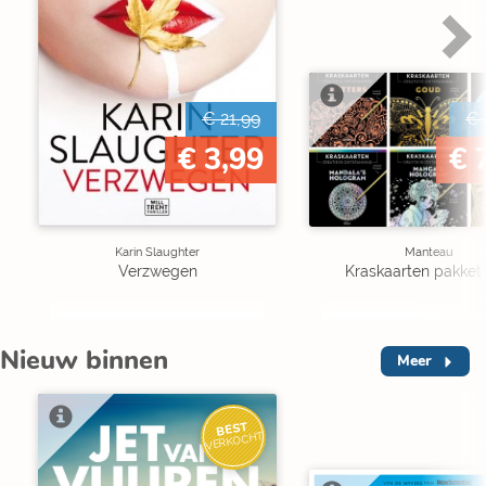
€ 21,99
€ 
€ 3,99
€ 
Karin Slaughter
Manteau
Verzwegen
Kraskaarten pakket 
Nieuw binnen
Meer
BEST
VERKOCHT