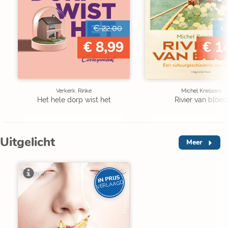
€ 22,00
€
€ 8,99
€ 1
Verkerk, Rinke
Michel Krielaars
Het hele dorp wist het
Rivier van bloed
Uitgelicht
Meer
IN PRIJS
VERLAAGD