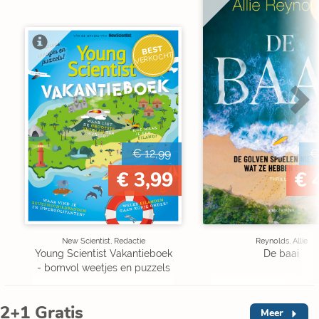
V
BEST
VERKOCHT
€ 12,99
€
€ 3,99
€ 
New Scientist, Redactie
Reynolds, Allie
Young Scientist Vakantieboek
De baai
- bomvol weetjes en puzzels
2+1 Gratis
Meer