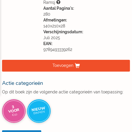
Ramsj
Aantal Pagina's:
280
Afmetingen:
140x210x28
Verschijningsdatum:
Juli 2025
EAN:
9789493339262
Toevoegen
Actie categorieën
Op dit boek zijn de volgende actie categorieën van toepassing:
3
NIEUW
VOOR
BINNEN
€10