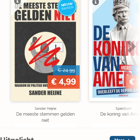
NIEUW
BINNEN
€ 24,99
€
€ 4,99
€ 
Sander Heijne
Spectrum
De meeste stemmen gelden
De koning van Ame
niet