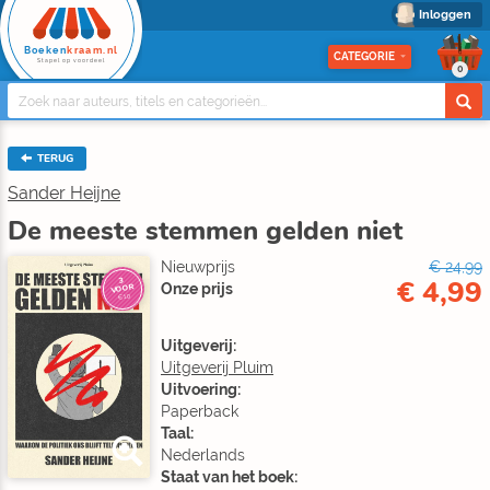
Inloggen
Boeken
kraam.nl
CATEGORIE
Stapel op voordeel
0
TERUG
Sander Heijne
De meeste stemmen gelden niet
Nieuwprijs
€ 24,99
€ 4,99
3
Onze prijs
VOOR
€10
Uitgeverij:
Uitgeverij Pluim
Uitvoering:
Paperback
Taal:
Nederlands
Staat van het boek: