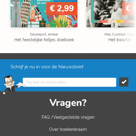
€ 2,99
€ 
Davenport, Amber
Mac Cumhaill, Clare
Het feestelijke feitjes doeboek
Het kwartet
Schrijf je nu in voor de Nieuwsbrief
Vragen?
FAQ /Veelgestelde vragen
Over boekenkraam