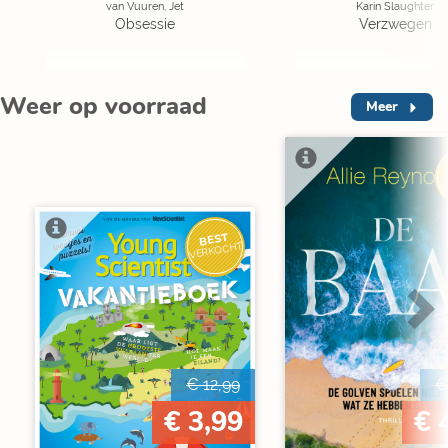
van Vuuren, Jet
Karin Slaughter
Obsessie
Verzwegen
Weer op voorraad
Meer
V
BEST
VERKOCHT
€ 12,99
€
€ 3,99
€ 