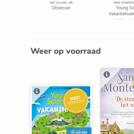
van Vuuren, Jet
New Scientist
Obsessie
Young Sc
Vakantieboe
weetjes en
Weer op voorraad
BEST
VERKOCHT
€ 12,99