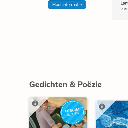
Lam
Meer informatie
van
Gedichten & Poëzie
NIEUW
BINNEN