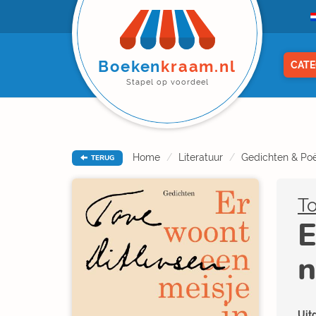
Boeken
kraam.nl
CATE
Stapel op voordeel
Home
Literatuur
Gedichten & Poë
TERUG
To
E
n
Uitg