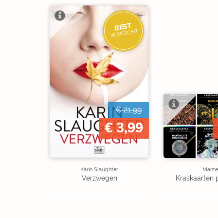
BEST
VERKOCHT
€ 21,99
€ 3,99
Karin Slaughter
Mante
Verzwegen
Kraskaarten 