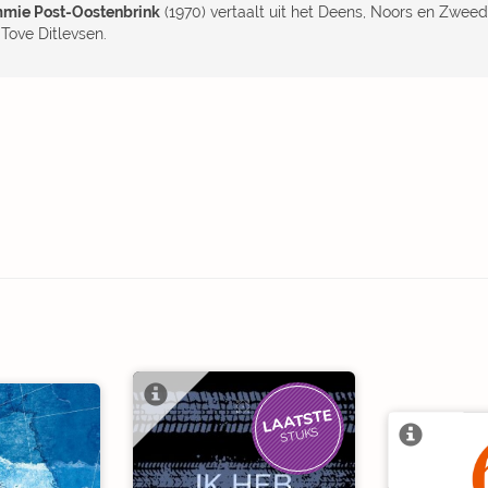
mie Post-Oostenbrink
(1970) vertaalt uit het Deens, Noors en Zweeds
 Tove Ditlevsen.
LAATSTE
STUKS