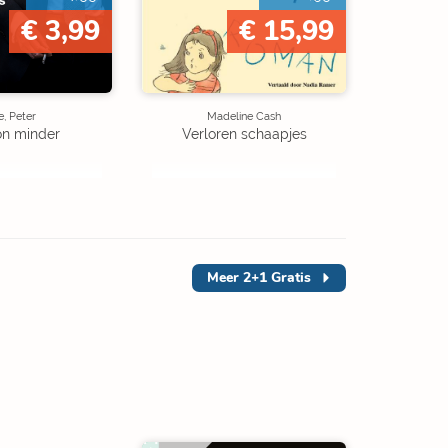
€ 3,99
€ 15,99
, Peter
Madeline Cash
on minder
Verloren schaapjes
Meer
2+1 Gratis