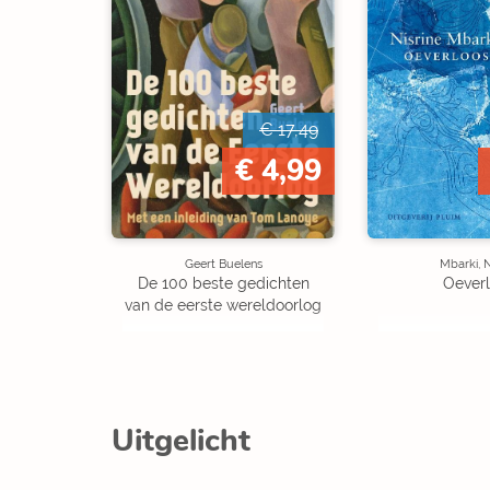
€ 17,49
€ 4,99
Geert Buelens
Mbarki, N
De 100 beste gedichten
Oever
van de eerste wereldoorlog
Uitgelicht