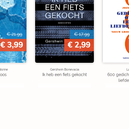
€ 21,99
€ 17,99
€ 3,99
€ 2,99
isrine
Gershwin Bonevacia
L
loos
Ik heb een fiets gekocht
600 gedicht
liefd