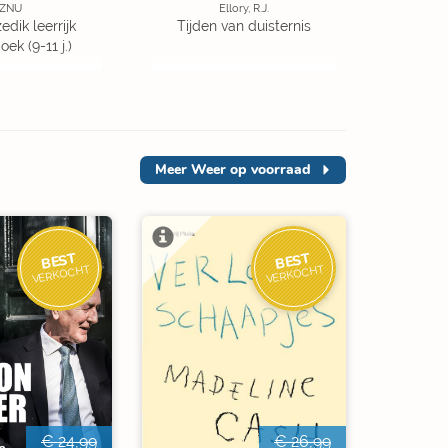
ZNU
Ellory, R.J.
edik leerrijk
Tijden van duisternis
ek (9-11 j.)
Meer
Weer op voorraad
BEST
BEST
VERKOCHT
VERKOCHT
€ 24,99
€ 26,99