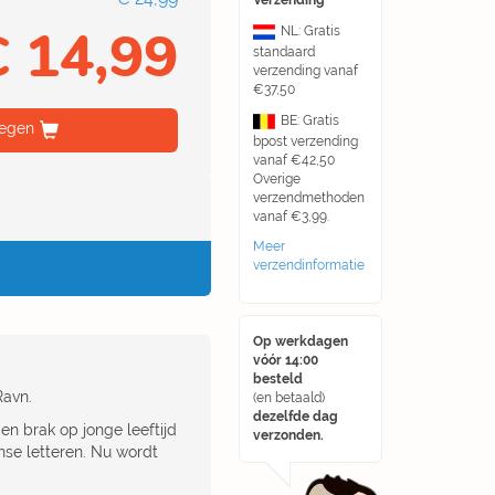
Verzending
€ 14,99
NL: Gratis
standaard
verzending vanaf
€37,50
BE: Gratis
egen
bpost verzending
vanaf €42,50
Overige
verzendmethoden
vanaf €3,99.
Meer
verzendinformatie
Op werkdagen
vóór 14:00
besteld
Ravn.
(en betaald)
dezelfde dag
en brak op jonge leeftijd
verzonden.
nse letteren. Nu wordt