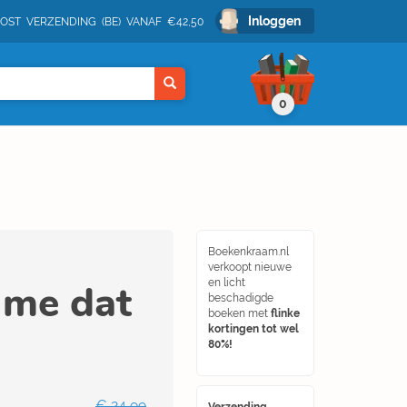
Inloggen
POST VERZENDING (BE) VANAF €42,50
0
Boekenkraam.nl
verkoopt nieuwe
 me dat
en licht
beschadigde
boeken met
flinke
kortingen tot wel
80%!
€ 24,99