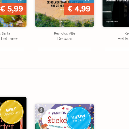
€ 5,99
€ 4,99
, Santa
Reynolds, Allie
Kee
 het meer
De baai
Het k
BEST
VERKOCHT
NIEUW
BINNEN