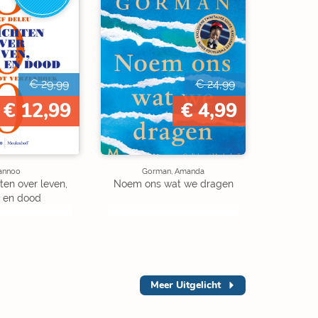
€ 29,99
€ 24,99
€ 12,99
€ 4,99
annoo
Gorman, Amanda
en over leven,
Noem ons wat we dragen
e en dood
Meer
Uitgelicht