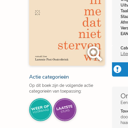
Uit
Taal
Sta
Afm
Ver
EAN
Cat
Lite
Actie categorieën
Op dit boek zijn de volgende actie
categorieën van toepassing:
Om
Een
WEER OP
LAATSTE
VOORRAAD
STUKS
Tov
doo
haa