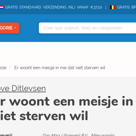
GRATIS STANDAARD VERZENDING (NL) VANAF €37,50
GRATIS B
GORIE
zie
Er woont een meisje in me dat niet sterven wil
ve Ditlevsen
r woont een meisje in
iet sterven wil
Nieuwprijs
everij:
Das Mag Uitgeverij B.V.