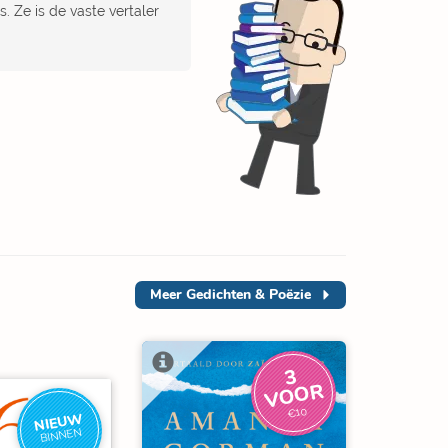
. Ze is de vaste vertaler
Meer
Gedichten & Poëzie
3
V
O
O
R
€10
NIEUW
BINNEN