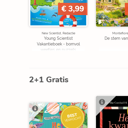
€ 3,99
New Scientist, Redactie
Montefiore
Young Scientist
De stem van
Vakantieboek - bomvol
weetjes en puzzels
2+1 Gratis
BEST
VERKOCHT