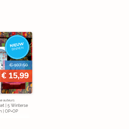
NIEUW
BINNEN
€ 107,50
€ 15,99
se auteurs
et | 5 Winterse
n | OP=OP