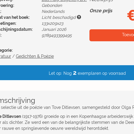
voering:
Gebonden
Onze prijs
:
Nederlands
at van het boek:
Licht beschadigd
etingen:
133x209x23
schijningsdatum:
Januari 2026
Toevo
:
9789493399495
egorie:
ratuur
/
Gedichten & Poëzie
2
Let op: Nog
exemplaren op voorraad
schrijving
 selectie uit de poëzie van Tove Ditlevsen, samengesteld door Olga 
e Ditlevsen
(1917-1976) groeide op in een Kopenhaagse arbeiderswijk 
r als dichter. Ze werd een van de belangrijkste stemmen van de Dee
r rauwe en springlevende oeuvre wereldwijd herontdekt.