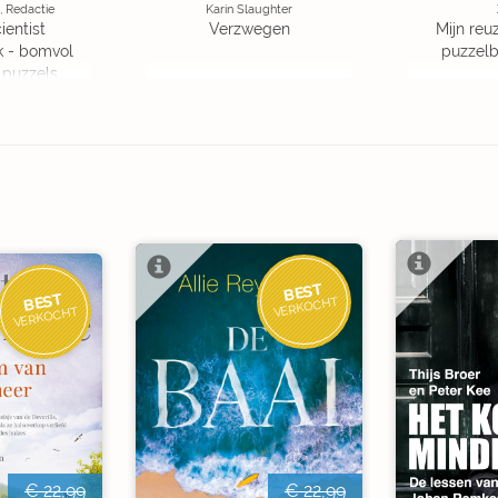
, Redactie
Karin Slaughter
ientist
Verzwegen
Mijn reuz
k - bomvol
puzzelbo
 puzzels
BEST
BEST
VERKOCHT
VERKOCHT
€ 22,99
€ 22,99