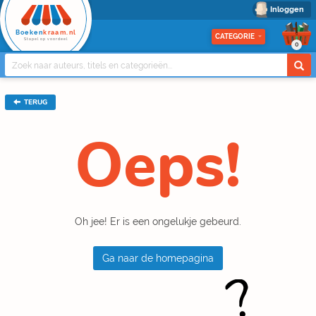
Inloggen
Boeken
kraam.nl
CATEGORIE
Stapel op voordeel
0
TERUG
Oeps!
Oh jee! Er is een ongelukje gebeurd.
Ga naar de homepagina