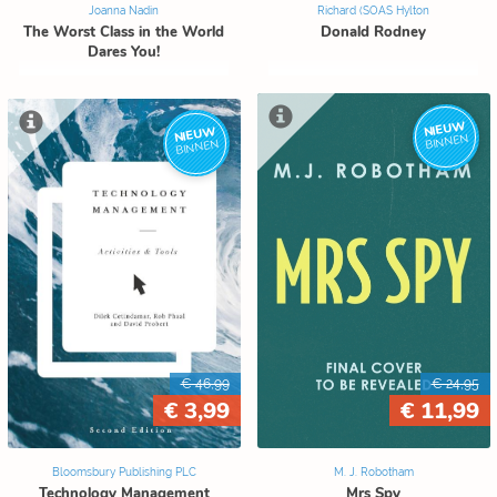
Joanna Nadin
Richard (SOAS Hylton
The Worst Class in the World
Donald Rodney
Dares You!
NIEUW
NIEUW
BINNEN
BINNEN
€ 46,99
€ 24,95
€ 3,99
€ 11,99
Bloomsbury Publishing PLC
M. J. Robotham
Technology Management
Mrs Spy