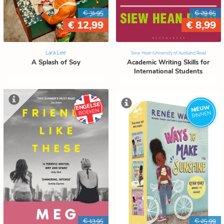
€ 31,95
€ 29,65
€ 12,99
€ 8,99
Lara Lee
Siew Hean (University of Auckland Read
A Splash of Soy
Academic Writing Skills for
International Students
ENGELSE
NIEUW
BOEKEN
BINNEN
€ 13,95
€ 25,99