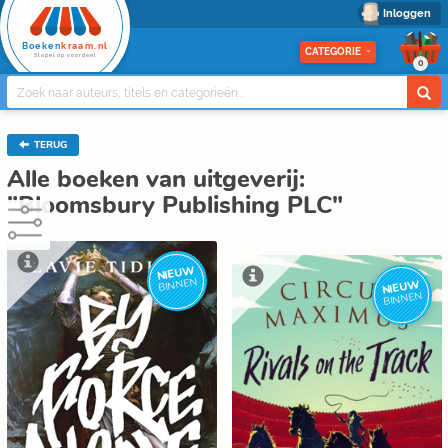
Inloggen
Boeken
kraam.nl
CATEGORIE
Stapel op voordeel
0
TERUG
Alle boeken van uitgeverij:
"Bloomsbury Publishing PLC"
NIEUW
BINNEN
NIEUW
BINNEN