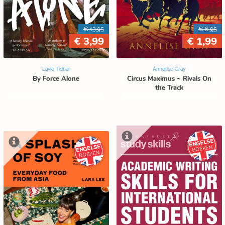
€ 13,95
€ 6,95
€ 3,99
€ 1,99
Lavie Tidhar
Annelise Gray
By Force Alone
Circus Maximus ~ Rivals On
the Track
ENGELSE
ENGELSE
BOEKEN
BOEKEN