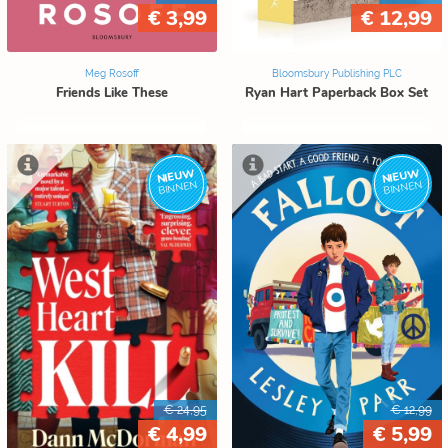
€ 3,99
€ 12,99
Meg Rosoff
Bloomsbury Publishing PLC
Friends Like These
Ryan Hart Paperback Box Set
NIEUW
NIEUW
BINNEN
BINNEN
€ 24,95
€ 12,99
€ 4,99
€ 5,99