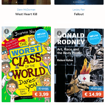
Dann McDorman
Lesley Parr
West Heart Kill
Fallout
NIEUW
NIEUW
BINNEN
BINNEN
€ 10,95
€ 28,99
€ 3,99
€ 14,99