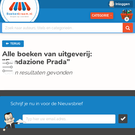
Inloggen
Boeken
kraam.nl
CATEGORIE
Stapel op voordeel
0
TERUG
Alle boeken van uitgeverij:
"Fondazione Prada"
Geen resultaten gevonden
Schrijf je nu in voor de Nieuwsbrief