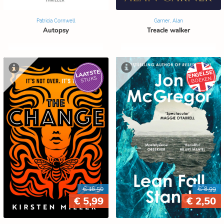
Patricia Cornwell
Garner, Alan
Autopsy
Treacle walker
LAATSTE
ENGELSE
STUKS
BOEKEN
€ 16,50
€ 8,99
€ 5,99
€ 2,50