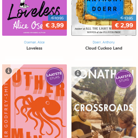
€ 13,95
€ 13,95
€ 3,99
€ 2,99
Oseman, Alice
Doerr, Anthony
Loveless
Cloud Cuckoo Land
LAATSTE
LAATSTE
STUKS
STUKS