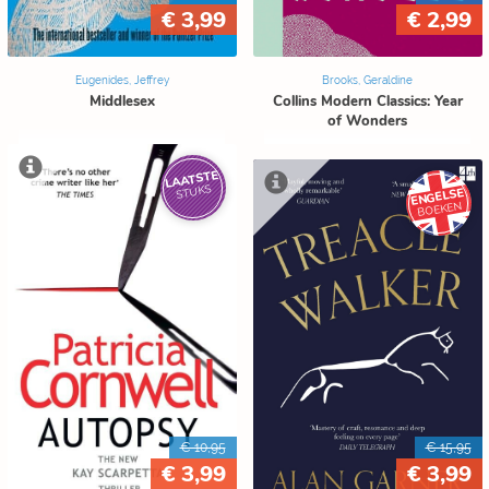
€ 3,99
€ 2,99
Eugenides, Jeffrey
Brooks, Geraldine
Middlesex
Collins Modern Classics: Year
of Wonders
LAATSTE
STUKS
ENGELSE
BOEKEN
€ 10,95
€ 15,95
€ 3,99
€ 3,99