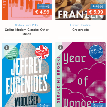
€ 16,45
€ 25,95
€ 4,99
€ 5,99
Godfrey-Smith, Peter
Franzen, Jonathan
Collins Modern Classics: Other
Crossroads
Minds
IN PRIJS
ENGELSE
VERLAAGD
BOEKEN
€ 16,99
€ 15,35