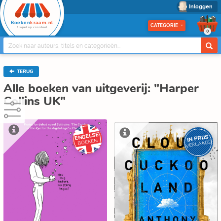
Inloggen
Boeken
kraam.nl
CATEGORIE
Stapel op voordeel
0
TERUG
Alle boeken van uitgeverij: "Harper
Collins UK"
ENGELSE
IN PRIJS
BOEKEN
VERLAAGD