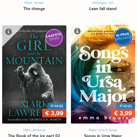
Miller, Kirsten
McGregor, Jon
The change
Lean fall stand
IN PRIJS
LAATSTE
VERLAAGD
STUKS
€ 14,95
€ 12,95
€ 3,99
€ 3,99
Mark Lawrence
Major Ursa in Songs
The Book of the Ice part 02
Songs in Ursa Major