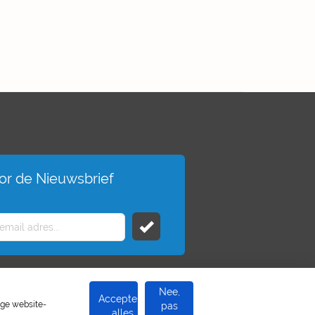
voor de Nieuwsbrief
Nee,
Accepteer
ige website-
pas
alles