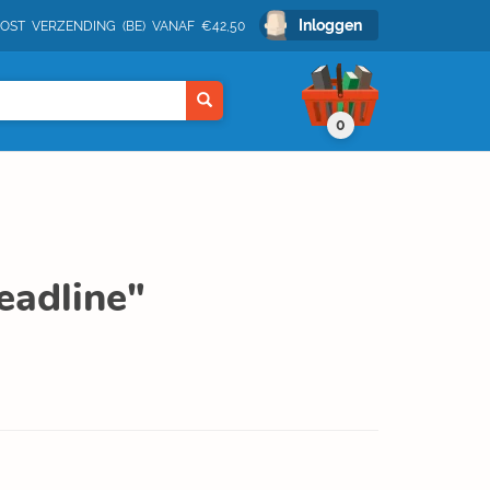
Inloggen
POST VERZENDING (BE) VANAF €42,50
0
eadline"