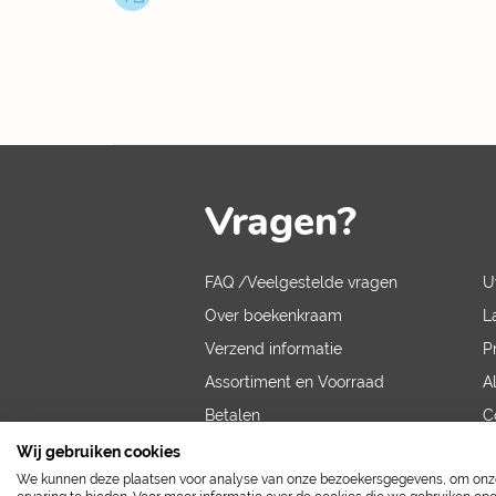
Vragen?
FAQ /Veelgestelde vragen
U
Over boekenkraam
L
Verzend informatie
P
Assortiment en Voorraad
A
Betalen
C
V
Wij gebruiken cookies
We kunnen deze plaatsen voor analyse van onze bezoekersgegevens, om onze 