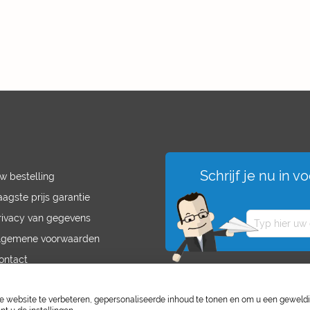
Schrijf je nu in 
w bestelling
aagste prijs garantie
rivacy van gegevens
lgemene voorwaarden
ontact
acatures
website te verbeteren, gepersonaliseerde inhoud te tonen en om u een geweld