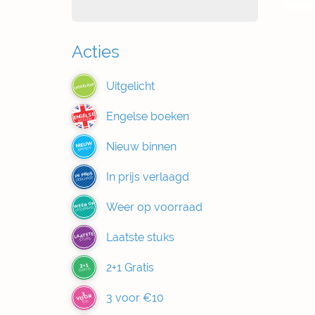
Acties
Uitgelicht
UITGELICHT
Engelse boeken
ENGELSE
BOEKEN
Nieuw binnen
NIEUW
BINNEN
In prijs verlaagd
IN PRIJS
VERLAAGD
Weer op voorraad
WEER OP
VOORRAAD
Laatste stuks
LAATSTE
STUKS
2+1 Gratis
2+1
GRATIS
3
3 voor €10
VOOR
€10