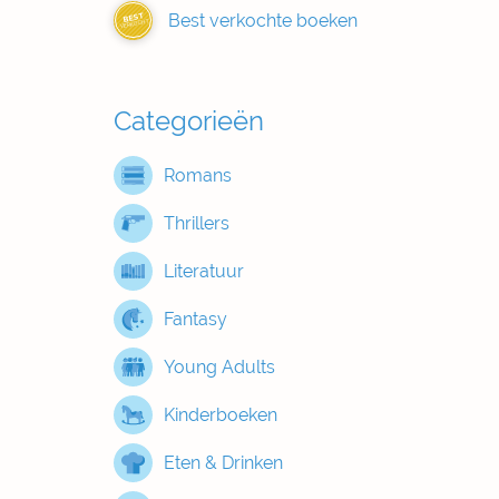
Best verkochte boeken
BEST
VERKOCHT
Categorieën
Romans
Thrillers
Literatuur
Fantasy
Young Adults
Kinderboeken
Eten & Drinken