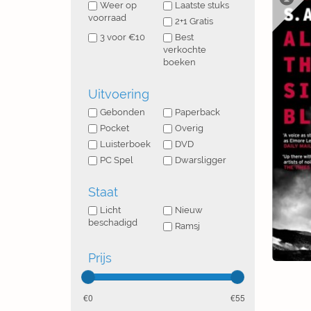
Weer op
Laatste stuks
voorraad
2+1 Gratis
3 voor €10
Best
verkochte
boeken
Uitvoering
Gebonden
Paperback
Pocket
Overig
Luisterboek
DVD
PC Spel
Dwarsligger
Staat
Licht
Nieuw
beschadigd
Ramsj
Prijs
0
55