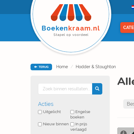
Boeken
kraam.nl
CATE
Stapel op voordeel
Home
Hodder & Stoughton
TERUG
All
Acties
Uitgelicht
Engelse
boeken
Nieuw binnen
In prijs
verlaagd