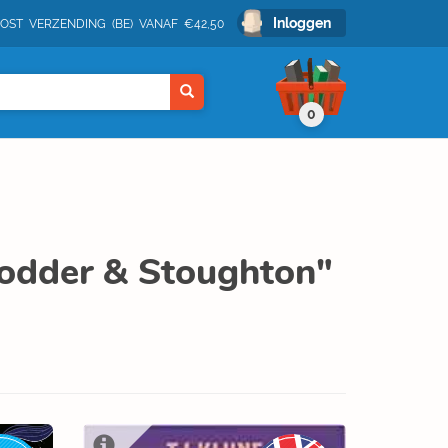
Inloggen
POST VERZENDING (BE) VANAF €42,50
0
"Hodder & Stoughton"