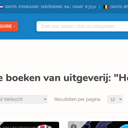
GRATIS STANDAARD VERZENDING (NL) VANAF €37,50
GRATIS B
GORIE
e boeken van uitgeverij: 
Resultaten per pagina