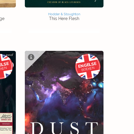
Hodder & Stoughton
nge
This Here Flesh
ELSE
ENGELSE
EKEN
BOEKEN