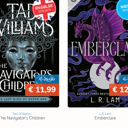
NI
ENGELSE
BI
BOEKEN
€ 21,00
€ 
€ 11,99
€ 12
Tad Williams
L.R. Lam
The Navigator's Children
Emberclaw