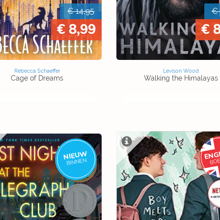
€ 14,95
€ 
€ 8,99
€ 
Rebecca Schaeffer
Levison Wood
Cage of Dreams
Walking the Himalayas
ENG
NIEUW
BO
BINNEN