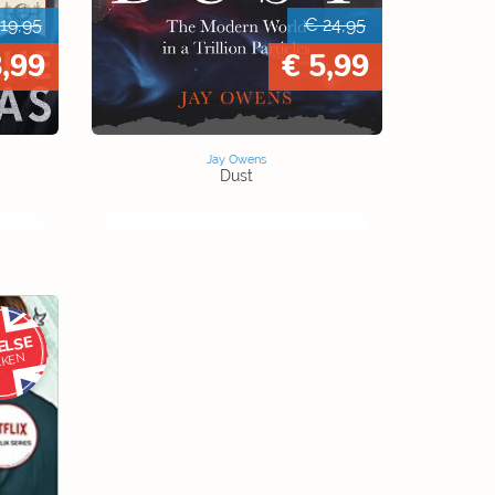
19,95
€ 24,95
8,99
€ 5,99
Jay Owens
Dust
ELSE
EKEN