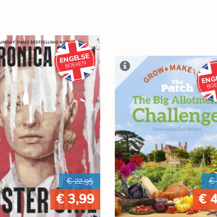
ENGELSE
BOEKEN
ENG
BO
€ 22,95
€ 
€ 3,99
€ 