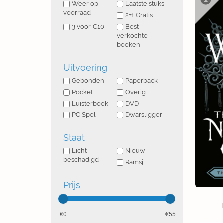
Weer op
Laatste stuks
voorraad
2+1 Gratis
3 voor €10
Best
verkochte
boeken
Uitvoering
Gebonden
Paperback
Pocket
Overig
Luisterboek
DVD
PC Spel
Dwarsligger
Staat
Licht
Nieuw
beschadigd
Ramsj
Prijs
0
55