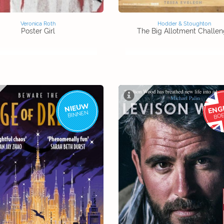
Veronica Roth
Hodder & Stoughton
Poster Girl
The Big Allotment Challe
NIEUW
ENG
BINNEN
BO