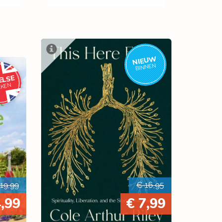
NIEUW
BINNEN
ELSE
EKEN
19,99
€ 16,95
4,99
€ 7,99