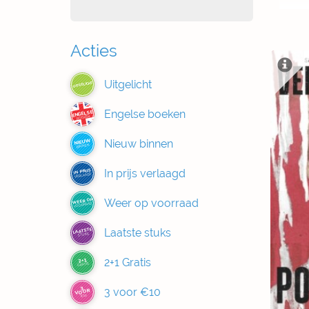
Acties
Uitgelicht
UITGELICHT
Engelse boeken
ENGELSE
BOEKEN
Nieuw binnen
NIEUW
BINNEN
In prijs verlaagd
IN PRIJS
VERLAAGD
Weer op voorraad
WEER OP
VOORRAAD
Laatste stuks
LAATSTE
STUKS
2+1 Gratis
2+1
GRATIS
3
3 voor €10
VOOR
€10