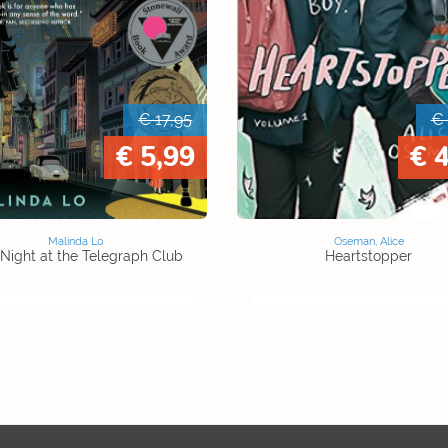
€ 17,95
€ 
€ 5,99
€ 
Malinda Lo
Oseman, Alice
 Night at the Telegraph Club
Heartstopper