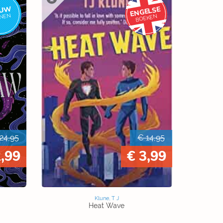
EUW
ENGELSE
NNEN
BOEKEN
24,95
€ 14,95
,99
€ 3,99
Klune, T J
Heat Wave