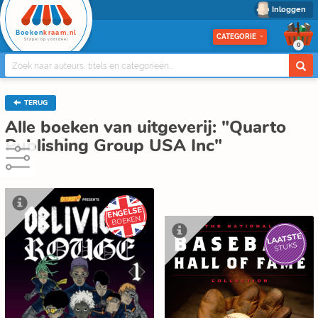
Inloggen
Boeken
kraam.nl
CATEGORIE
Stapel op voordeel
0
TERUG
Alle boeken van uitgeverij: "Quarto
Publishing Group USA Inc"
ENGELSE
BOEKEN
LAATSTE
STUKS