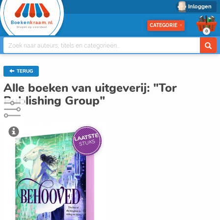
Inloggen
Boeken
kraam.nl
CATEGORIE
Stapel op voordeel
0
TERUG
Alle boeken van uitgeverij: "Tor
Publishing Group"
LAATSTE
STUKS