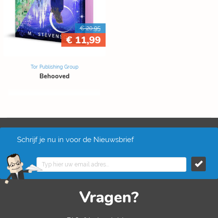
€ 20,95
€ 11,99
Tor Publishing Group
Behooved
Schrijf je nu in voor de Nieuwsbrief
Vragen?