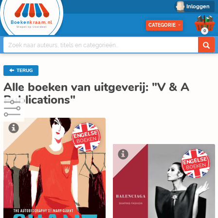
Inloggen
Boeken
kraam.nl
CATEGORIE
Stapel op voordeel
0
TERUG
Alle boeken van uitgeverij: "V & A
Publications"
ENGELSE
BOEKEN
ENGELSE
BOEKEN