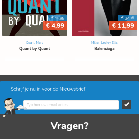
€ 14,95
€ 32,08
€ 4,99
€ 11,99
Quant, Mary
Miller, Lesley Ellis
Quant by Quant
Balenciaga
Schrijf je nu in voor de Nieuwsbrief
Vragen?