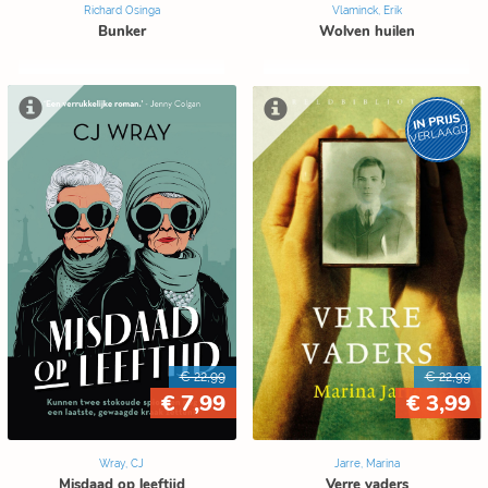
Richard Osinga
Vlaminck, Erik
Bunker
Wolven huilen
IN PRIJS
VERLAAGD
€ 22,99
€ 22,99
€ 7,99
€ 3,99
Wray, CJ
Jarre, Marina
Misdaad op leeftijd
Verre vaders