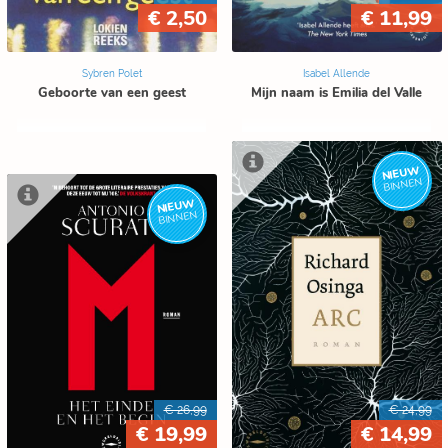
€ 2,50
€ 11,99
Sybren Polet
Isabel Allende
Geboorte van een geest
Mijn naam is Emilia del Valle
NIEUW
BINNEN
NIEUW
BINNEN
€ 26,99
€ 24,99
€ 19,99
€ 14,99