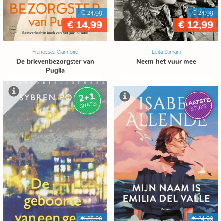
€ 24,99
€ 24,99
€ 14,99
€ 12,99
Francesca Giannone
Leila Slimani
De brievenbezorgster van
Neem het vuur mee
Puglia
2+1
LAATSTE
GRATIS
STUKS
€ 25,00
€ 24,99