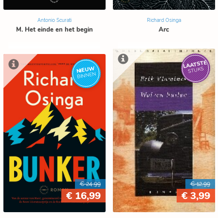
Antonio Scurati
Richard Osinga
M. Het einde en het begin
Arc
LAATSTE
NIEUW
STUKS
BINNEN
€ 24,99
€ 12,99
€ 16,99
€ 3,99