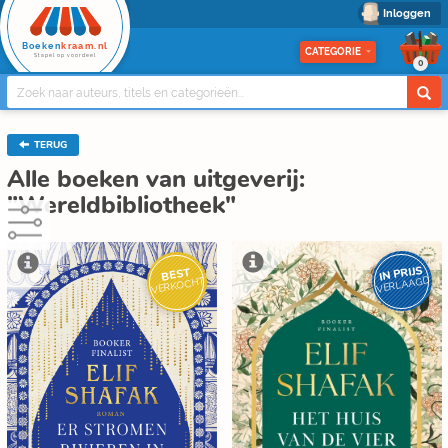
Inloggen
Boeken
kraam.nl
CATEGORIE
Stapel op voordeel
0
TERUG
Alle boeken van uitgeverij:
"Wereldbibliotheek"
IN PRIJS
BEST
VERLAAGD
VERKOCHT