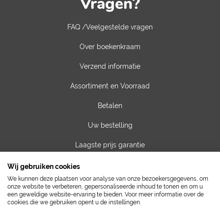
Vragen?
FAQ /Veelgestelde vragen
Over boekenkraam
Verzend informatie
Assortiment en Voorraad
Betalen
Uw bestelling
Laagste prijs garantie
Privacy van gegevens
Wij gebruiken cookies
We kunnen deze plaatsen voor analyse van onze bezoekersgegevens, om
Algemene voorwaarden
onze website te verbeteren, gepersonaliseerde inhoud te tonen en om u
een geweldige website-ervaring te bieden. Voor meer informatie over de
cookies die we gebruiken opent u de instellingen.
Contact