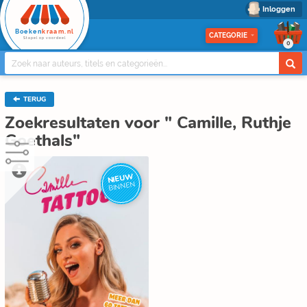
Inloggen
Boeken
kraam.nl
CATEGORIE
Stapel op voordeel
0
TERUG
Zoekresultaten voor " Camille, Ruthje
Goethals"
NIEUW
BINNEN