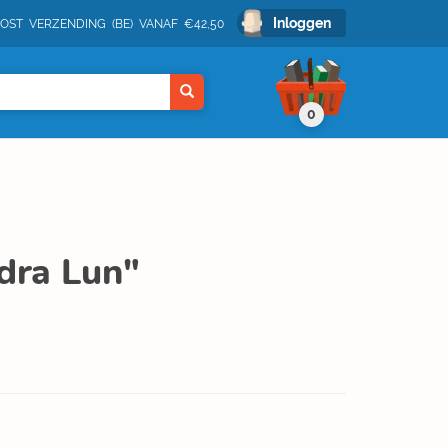
Inloggen
POST VERZENDING (BE) VANAF €42,50
0
dra Lun"