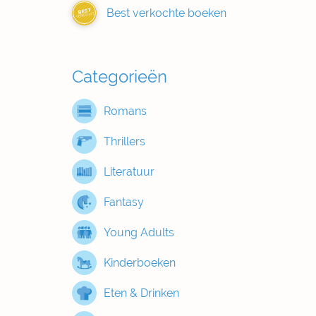
Best verkochte boeken
BEST
VERKOCHT
Categorieën
Romans
Thrillers
Literatuur
Fantasy
Young Adults
Kinderboeken
Eten & Drinken