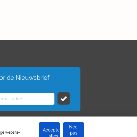
voor de Nieuwsbrief
Nee,
Accepteer
ige website-
pas
alles