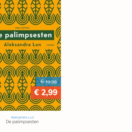
€ 19,99
€ 2,99
Aleksandra Lun
De palimpsesten