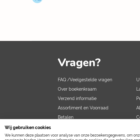
Vragen?
FAQ /Veelgestelde vragen
U
Over boekenkraam
L
Verzend informatie
P
Assortiment en Voorraad
A
Betalen
C
V
Wij gebruiken cookies
We kunnen deze plaatsen voor analyse van onze bezoekersgegevens, om onze 