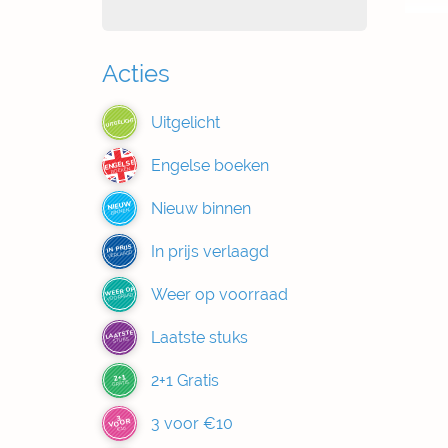
Acties
Uitgelicht
UITGELICHT
Engelse boeken
ENGELSE
BOEKEN
Nieuw binnen
NIEUW
BINNEN
In prijs verlaagd
IN PRIJS
VERLAAGD
Weer op voorraad
WEER OP
VOORRAAD
Laatste stuks
LAATSTE
STUKS
2+1 Gratis
2+1
GRATIS
3
3 voor €10
VOOR
€10