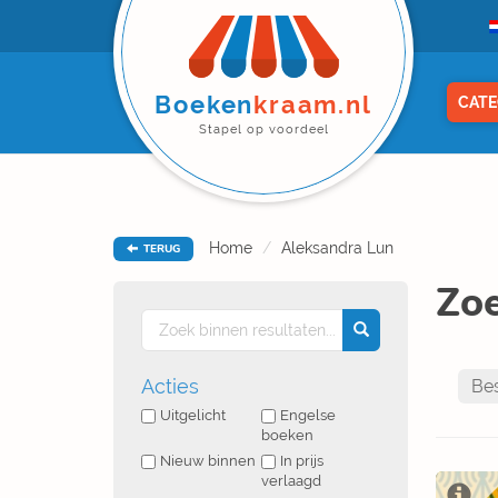
Boeken
kraam.nl
CATE
Stapel op voordeel
Home
Aleksandra Lun
TERUG
Zoe
Acties
Uitgelicht
Engelse
boeken
Nieuw binnen
In prijs
verlaagd