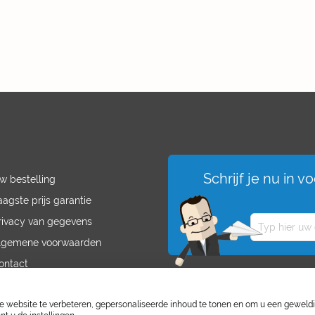
Schrijf je nu in 
w bestelling
aagste prijs garantie
rivacy van gegevens
lgemene voorwaarden
ontact
acatures
website te verbeteren, gepersonaliseerde inhoud te tonen en om u een geweld