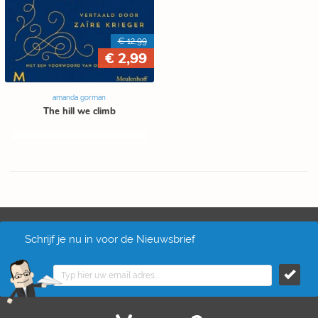
€ 12,99
€ 2,99
amanda gorman
The hill we climb
Schrijf je nu in voor de Nieuwsbrief