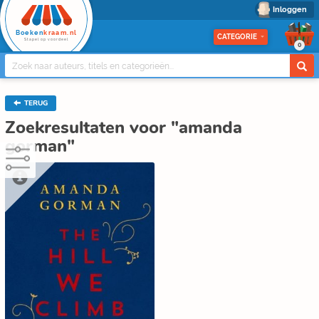
Inloggen
Boeken
kraam.nl
CATEGORIE
Stapel op voordeel
0
TERUG
Zoekresultaten voor "amanda
gorman"