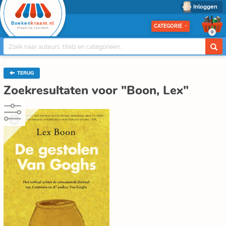
Inloggen
Boeken
kraam.nl
CATEGORIE
Stapel op voordeel
0
TERUG
Zoekresultaten voor "Boon, Lex"