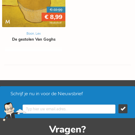
€ 22,99
€ 8,99
Boon, Lex
De gestolen Van Goghs
Schrijf je nu in voor de Nieuwsbrief
Vragen?