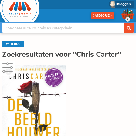
Inloggen
Boeken
kraam.nl
CATEGORIE
Stapel op voordeel
0
TERUG
Zoekresultaten voor "Chris Carter"
LAATSTE
STUKS